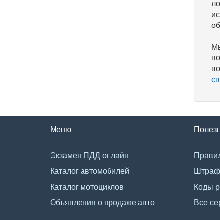
ло
ис
об
Мы
по
во
св
Меню
Полез
Экзамен ПДД онлайн
Правил
Каталог автомобилей
Штраф
Каталог мотоциклов
Коды р
Объявления о продаже авто
Все се