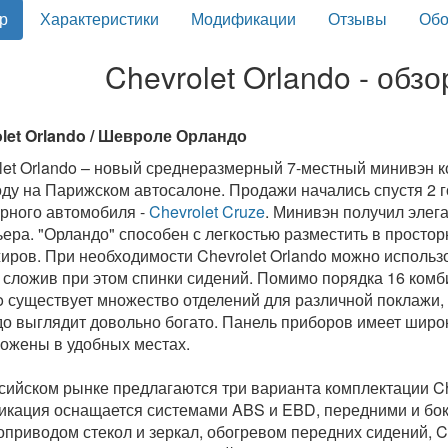
р
Характеристики
Модификации
Отзывы
Обо
Chevrolet Orlando - обз
let Orlando / Шевроле Орландо
let Orlando – новый среднеразмерный 7-местный минивэн к
оду на Парижском автосалоне. Продажи начались спустя 2 
рного автомобиля -
Chevrolet Cruze
. Минивэн получил элега
ьера. "Орландо" способен с легкостью разместить в прост
иров. При необходимости Chevrolet Orlando можно использ
, сложив при этом спинки сидений. Помимо порядка 16 ком
o существует множество отделений для различной поклажи,
о выглядит довольно богато. Панель приборов имеет широ
ожены в удобных местах.
сийском рынке предлагаются три варианта комплектации Chevr
кация оснащается системами ABS и EBD, передними и бо
оприводом стекол и зеркал, обогревом передних сидений, 