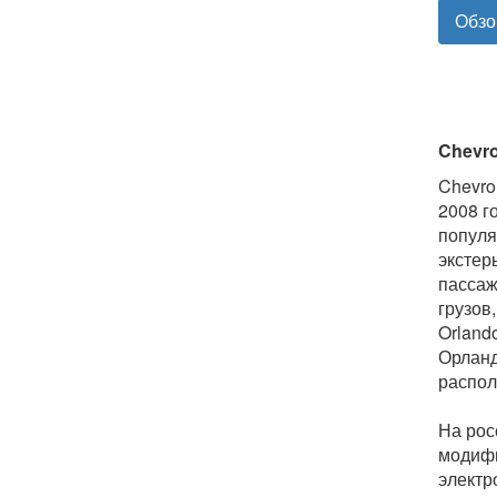
Обзо
Chevro
Chevro
2008 г
популя
экстер
пассаж
грузов
Orland
Орланд
распол
На рос
модифи
электр