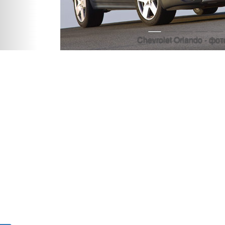
Chevrolet Orlando - фот