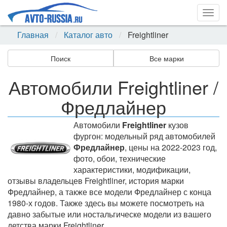
Togg
navig
Главная
Каталог авто
Freightliner
Поиск
Все марки
Автомобили Freightliner /
Фредлайнер
Автомобили
Freightliner
кузов
фургон: модельный ряд автомобилей
Фредлайнер
, цены на 2022-2023 год,
фото, обои, технические
характеристики, модификации,
отзывы владельцев Freightliner, история марки
Фредлайнер, а также все модели Фредлайнер с конца
1980-х годов. Также здесь вы можете посмотреть на
давно забытые или ностальгическе модели из вашего
детства марки Freightliner.