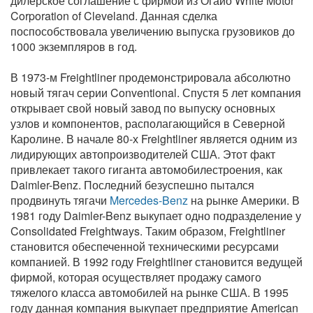
дилерское соглашение с фирмой из Огайо White Motor
Corporation of Cleveland. Данная сделка
поспособствовала увеличению выпуска грузовиков до
1000 экземпляров в год.
В 1973-м Freightliner продемонстрировала абсолютно
новый тягач серии Conventional. Спустя 5 лет компания
открывает свой новый завод по выпуску основных
узлов и компонентов, располагающийся в Северной
Каролине. В начале 80-х Freightliner является одним из
лидирующих автопроизводителей США. Этот факт
привлекает такого гиганта автомобилестроения, как
Daimler-Benz. Последний безуспешно пытался
продвинуть тягачи
Mercedes-Benz
на рынке Америки. В
1981 году Daimler-Benz выкупает одно подразделение у
Consolidated Freightways. Таким образом, Freightliner
становится обеспеченной техническими ресурсами
компанией. В 1992 году Freightliner становится ведущей
фирмой, которая осуществляет продажу самого
тяжелого класса автомобилей на рынке США. В 1995
году данная компания выкупает предприятие American