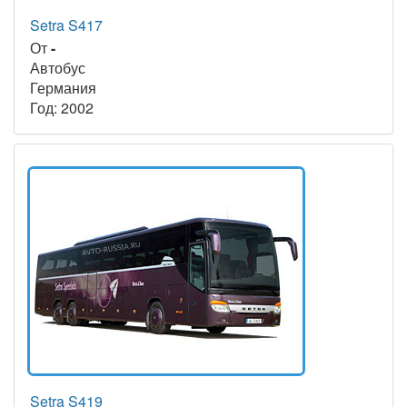
Setra S417
От
-
Автобус
Германия
Год: 2002
Setra S419