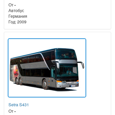
От
-
Автобус
Германия
Год: 2009
Setra S431
От
-