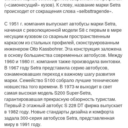
(«самонесущий» кузов). К слову, название марки Setra
происходит от сокращения слова «selbsttragende».
С 1951 г. компания выпускает автобусы марки Setra,
начиная с революционной модели S8 с первым в мире
несущим кузовом со сварным пространственным
каркасом из стальных профилей, сконструированным
инженером Otto Kassbohrer. Эта конструкция заложена
в основу большинства современных автобусов. Между
1960 и 1980 гг. компания также производила винтовки.
В 1967 году Setra представила серию автобусов,
ознаменовавших переход к важному шагу развития
марки. Семейство S100 собрало лучшие технические
новшества того времени. В 1973-м выходит в свет
самая высокая модель S200 Super-Setra,
гарантировавшая прекрасную обзорность туристам.
Первый 2-этажный автобус S 228 DT фирма выпускает
в 1982 году. Новые стандарты дизайна и комфорта
задала 300-серия автобусов Setra, представленная
миру в 1991 году.