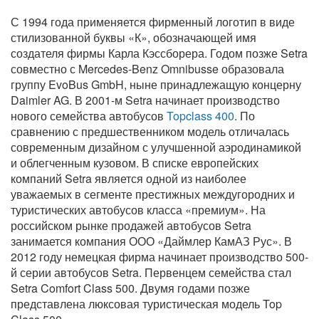
С 1994 года применяется фирменный логотип в виде
стилизованной буквы «К», обозначающей имя
создателя фирмы Карла Кэссборера. Годом позже Setra
совместно с Mercedes-Benz Omnibusse образовала
группу EvoBus GmbH, ныне принадлежащую концерну
Daimler AG. В 2001-м Setra начинает производство
нового семейства автобусов
Topclass 400
. По
сравнению с предшественником модель отличалась
современным дизайном с улучшенной аэродинамикой
и облегченным кузовом. В списке европейских
компаний Setra является одной из наиболее
уважаемых в сегменте престижных междугородних и
туристических автобусов класса «премиум». На
российском рынке продажей автобусов Setra
занимается компания ООО «Даймлер КамАЗ Рус». В
2012 году немецкая фирма начинает производство 500-
й серии автобусов Setra. Первенцем семейства стал
Setra Comfort Class 500. Двумя годами позже
представлена люксовая туристическая модель Top