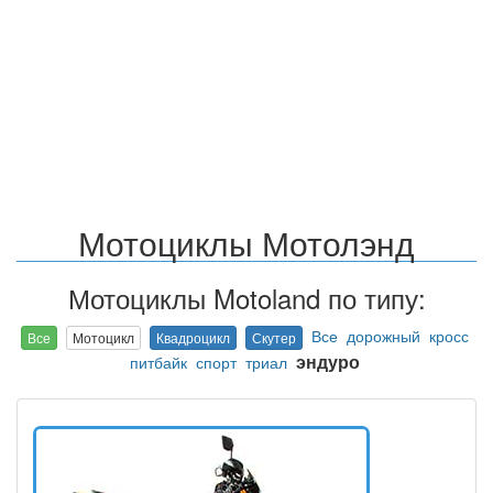
Мотоциклы Мотолэнд
Мотоциклы Motoland по типу:
Все
дорожный
кросс
Все
Мотоцикл
Квадроцикл
Скутер
эндуро
питбайк
спорт
триал