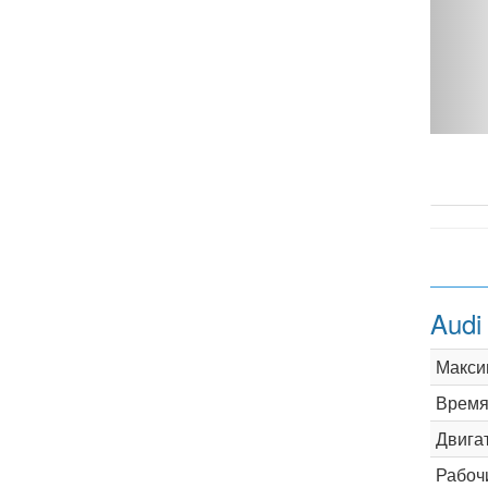
ttro - фото 1
Audi
Макси
Время 
Двига
Рабоч