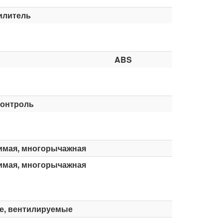
илитель
ABS
контроль
имая, многорычажная
имая, многорычажная
е, вентилируемые