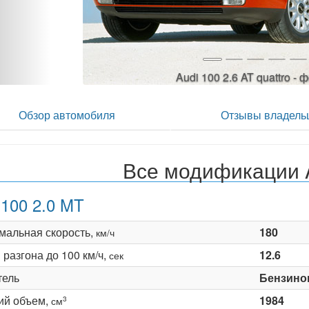
Audi 100 2.6 AT quattro - 
Обзор автомобиля
Отзывы владель
Все модификации 
 100 2.0 MT
мальная скорость,
180
км/ч
разгона до 100 км/ч,
12.6
сек
тель
Бензино
ий объем,
1984
3
см