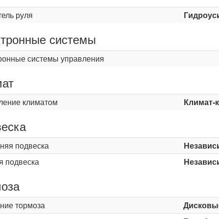
тель руля
Гидроус
тронные системы
ронные системы управления
мат
ление климатом
Климат-
еска
няя подвеска
Независ
я подвеска
Независ
оза
ние тормоза
Дисковы