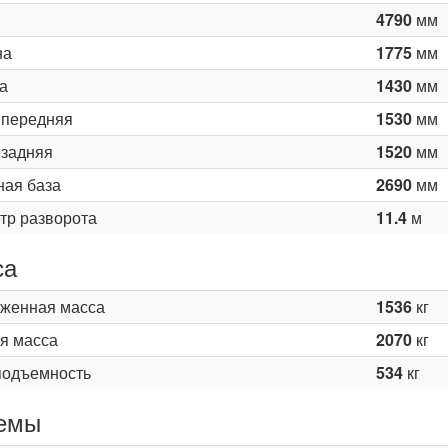
4790
мм
на
1775
мм
а
1430
мм
 передняя
1530
мм
 задняя
1520
мм
ная база
2690
мм
тр разворота
11.4
м
са
женная масса
1536
кг
я масса
2070
кг
подъемность
534
кг
емы