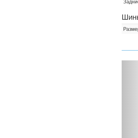
Задни
Шины
Разме