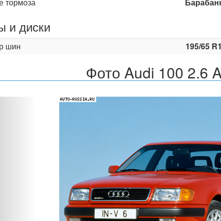
е тормоза
Барабан
 и диски
р шин
195/65 R
Фото Audi 100 2.6 A
Назад