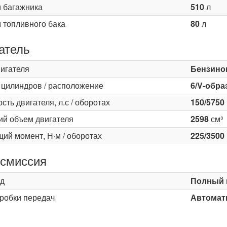
 багажника
510
л
 топливного бака
80
л
атель
вигателя
Бензино
 цилиндров / расположение
6/V-обра
ть двигателя, л.с / оборотах
150/5750
ий объем двигателя
2598
см³
ий момент, Н·м / оборотах
225/3500
смиссия
д
Полный 
оробки передач
Автомати
ь