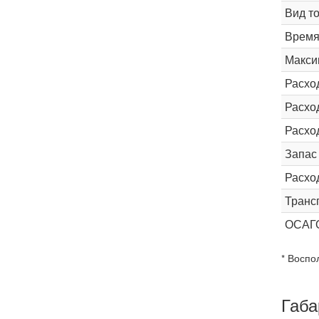
Вид т
Время 
Макси
Расхо
Расход
Расхо
Запас
Расхо
Транс
ОСАГ
* Воспо
Габа