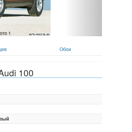
фото 2
цев
Обои
Audi 100
вый