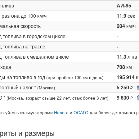
оплива
АИ-95
разгона до 100 км/ч
11.9
сек
мальная скорость
204
км/ч
д топлива в городском цикле
-
 топлива на трассе
-
д топлива в смешанном цикле
11.3
л на 
 хода
708
км
ды на топливо в год
195 914
(при пробеге 100 км в день)
₽
портный налог *
5 250
(Москва)
₽
О *
9 630
(Москва, возраст свыше 22 лет, стаж более 3 лет)
₽
льзуйтесь калькуляторами
Налога
и
ОСАГО
для более детального р
риты и размеры