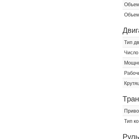
Объем
Объем
Двиг
Тип д
Число
Мощнос
Рабоч
Крутящ
Тран
Приво
Тип к
Рул