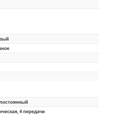
вый
зное
постоянный
ческая, 4 передачи