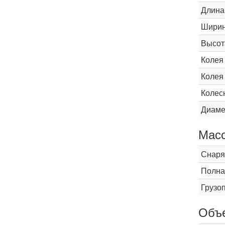
Длина
Шири
Высот
Колея
Колея
Колес
Диаме
Мас
Снаря
Полна
Грузо
Объ