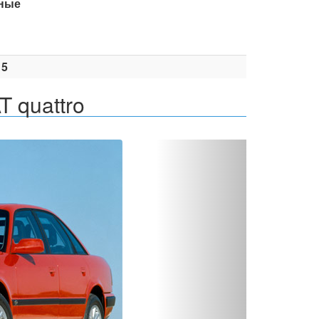
ные
15
T quattro
Вперед