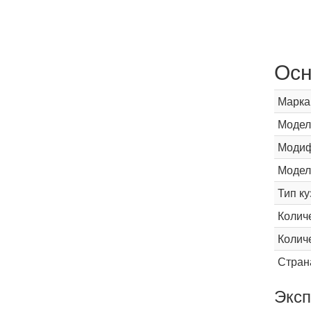
Осн
Марка
Модел
Модиф
Модел
Тип ку
Колич
Колич
Стран
Эксп