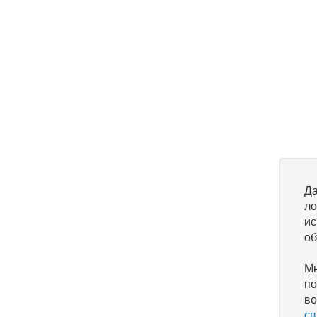
Да
ло
ис
об
Мы
по
во
св