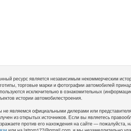
нный ресурс является независимым некоммерческим исто
готипы, торговые марки и фотографии автомобилей прина
пользуются исключительно в ознакомительных (информаци
ъектов истории автомобилестроения.
 не являемся официальными дилерами или представителям
лучен из открытых источников. Если вы являетесь правооб
зражаете против его нахождения на сайте — пожалуйста, 
язи
или на latrom177@gmail.com, и мы незамедлительно уда