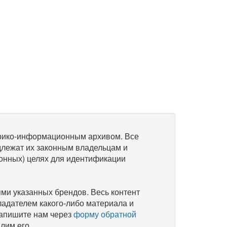
рико-информационным архивом. Все
длежат их законным владельцам и
онных) целях для идентификации
и указанных брендов. Весь контент
ладателем какого-либо материала и
напишите нам через
форму обратной
лим его.