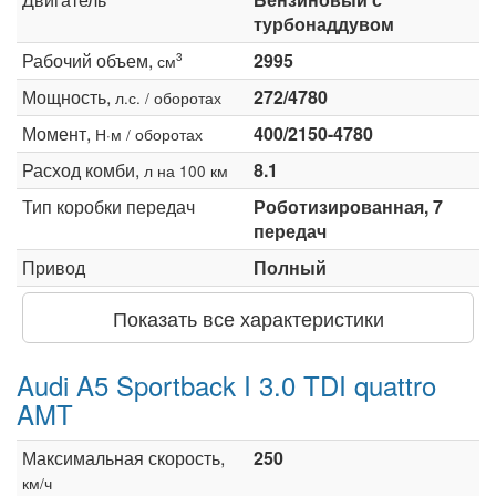
турбонаддувом
Рабочий объем,
2995
3
см
Мощность,
272/4780
л.с. / оборотах
Момент,
400/2150-4780
Н·м / оборотах
Расход комби,
8.1
л на 100 км
Тип коробки передач
Роботизированная, 7
передач
Привод
Полный
Показать все характеристики
Audi A5 Sportback I 3.0 TDI quattro
AMT
Максимальная скорость,
250
км/ч