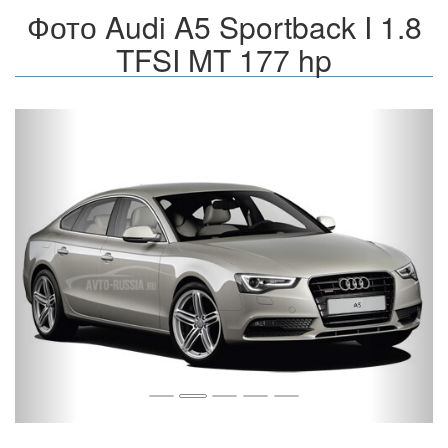
Фото Audi A5 Sportback I 1.8
TFSI MT 177 hp
Назад
Впер