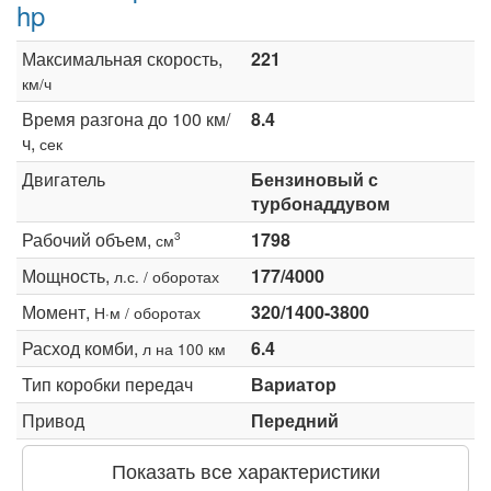
hp
Максимальная скорость,
221
км/ч
Время разгона до 100 км/
8.4
ч,
сек
Двигатель
Бензиновый с
турбонаддувом
Рабочий объем,
1798
3
см
Мощность,
177/4000
л.с. / оборотах
Момент,
320/1400-3800
Н·м / оборотах
Расход комби,
6.4
л на 100 км
Тип коробки передач
Вариатор
Привод
Передний
Показать все характеристики