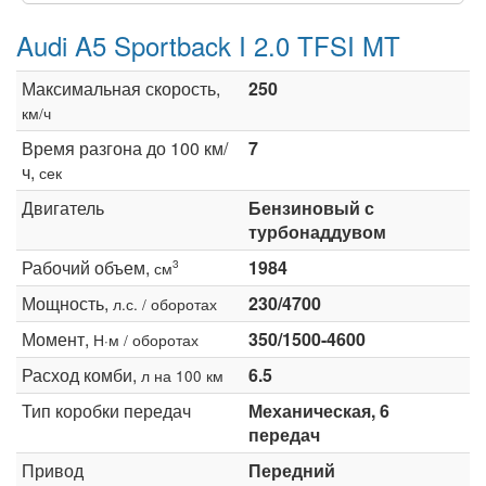
Audi A5 Sportback I 2.0 TFSI MT
Максимальная скорость,
250
км/ч
Время разгона до 100 км/
7
ч,
сек
Двигатель
Бензиновый с
турбонаддувом
Рабочий объем,
1984
3
см
Мощность,
230/4700
л.с. / оборотах
Момент,
350/1500-4600
Н·м / оборотах
Расход комби,
6.5
л на 100 км
Тип коробки передач
Механическая, 6
передач
Привод
Передний