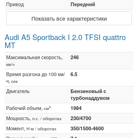
Привод
Передний
Показать все характеристики
Audi A5 Sportback I 2.0 TFSI quattro
MT
Максимальная скорость,
246
км/ч
Время разгона до 100 км/
6.5
ч,
сек
Двигатель
Бензиновый с
турбонаддувом
Рабочий объем,
1984
3
см
Мощность,
230/4700
л.с. / оборотах
Момент,
350/1500-4600
Н·м / оборотах