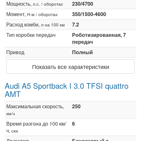
Мощность,
230/4700
л.с. / оборотах
Момент,
350/1500-4600
Н·м / оборотах
Расход комби,
7.2
л на 100 км
Тип коробки передач
Роботизированная, 7
передач
Привод
Полный
Показать все характеристики
Audi A5 Sportback I 3.0 TFSI quattro
AMT
Максимальная скорость,
250
км/ч
Время разгона до 100 км/
6
ч,
сек
Двигатель
Бензиновый с