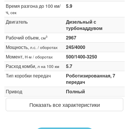
Время разгона до 100 км/
5.9
ч,
сек
Двигатель
Дизельный с
турбонаддувом
Рабочий объем,
2967
3
см
Мощность,
245/4000
л.с. / оборотах
Момент,
500/1400-3250
Н·м / оборотах
Расход комби,
5.7
л на 100 км
Тип коробки передач
Роботизированная, 7
передач
Привод
Полный
Показать все характеристики