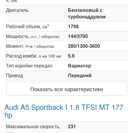
ч,
сек
Двигатель
Бензиновый с
турбонаддувом
Рабочий объем,
1798
3
см
Мощность,
144/3700
л.с. / оборотах
Момент,
280/1300-3600
Н·м / оборотах
Расход комби,
5.9
л на 100 км
Тип коробки передач
Вариатор
Привод
Передний
Показать все характеристики
Audi A5 Sportback I 1.8 TFSI MT 177
hp
Максимальная скорость,
231
км/ч