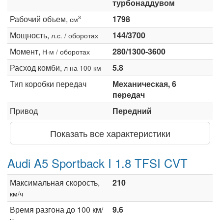
турбонаддувом
Рабочий объем,
1798
3
см
Мощность,
144/3700
л.с. / оборотах
Момент,
280/1300-3600
Н·м / оборотах
Расход комби,
5.8
л на 100 км
Тип коробки передач
Механическая, 6
передач
Привод
Передний
Показать все характеристики
Audi A5 Sportback I 1.8 TFSI CVT
Максимальная скорость,
210
км/ч
Время разгона до 100 км/
9.6