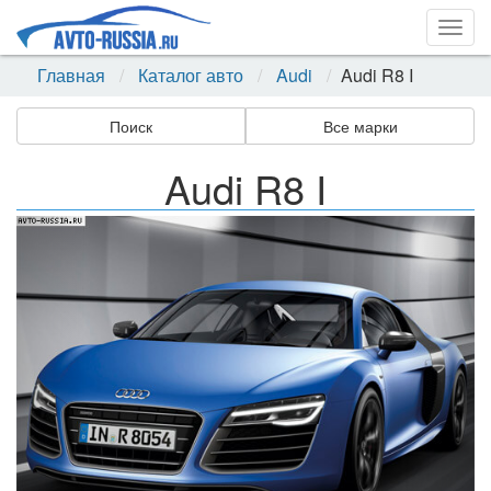
Togg
navig
Главная
Каталог авто
Audi
Audi R8 I
Поиск
Все марки
Audi R8 I
Назад
Впер