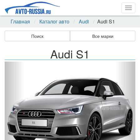
Togg
navig
Главная
Каталог авто
Audi
Audi S1
Поиск
Все марки
Audi S1
Назад
Впер