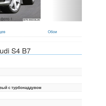
- фото 2
цев
Обои
udi S4 B7
вый с турбонаддувом