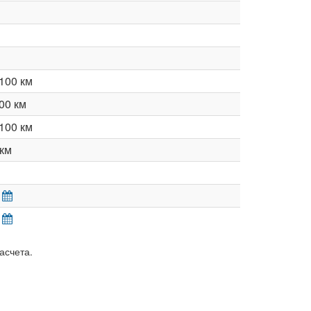
100 км
00 км
100 км
км
асчета.