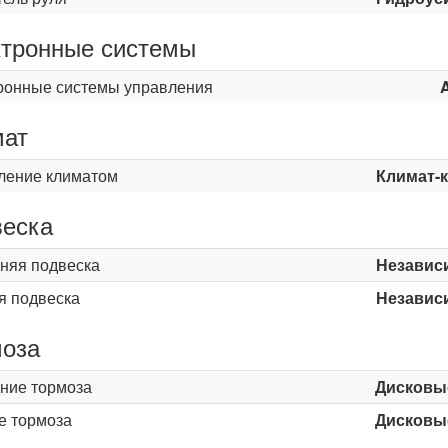
тронные системы
ронные системы управления
мат
ление климатом
Климат-
еска
няя подвеска
Независ
я подвеска
Независ
оза
ние тормоза
Дисковы
е тормоза
Дисковы