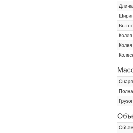
Длина
Шири
Высот
Колея
Колея
Колес
Мас
Снаря
Полна
Грузо
Объ
Объем