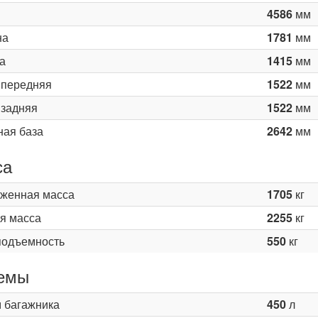
4586
мм
на
1781
мм
а
1415
мм
 передняя
1522
мм
 задняя
1522
мм
ная база
2642
мм
са
женная масса
1705
кг
я масса
2255
кг
подъемность
550
кг
емы
 багажника
450
л