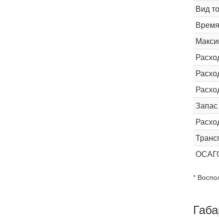
Вид т
Время 
Макси
Расхо
Расход
Расхо
Запас
Расхо
Транс
ОСАГ
* Воспо
Габа