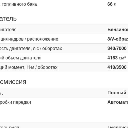
 топливного бака
66
л
атель
вигателя
Бензино
 цилиндров / расположение
8/V-обра
ть двигателя, л.с / оборотах
340/7000
ий объем двигателя
4163
см³
ий момент, Н·м / оборотах
410/3500
смиссия
д
Полный
оробки передач
Автомати
ь
тель руля
Гидроус