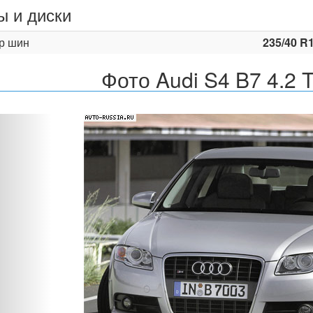
 и диски
р шин
235/40 R
Фото Audi S4 B7 4.2 T
Назад