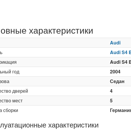
овные характеристики
Audi
ь
Audi S4 
икация
Audi S4 B
ьный год
2004
зова
Седан
ество дверей
4
ество мест
5
а сборки
Германи
луатационные характеристики