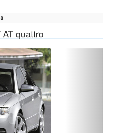
18
 AT quattro
Вперед