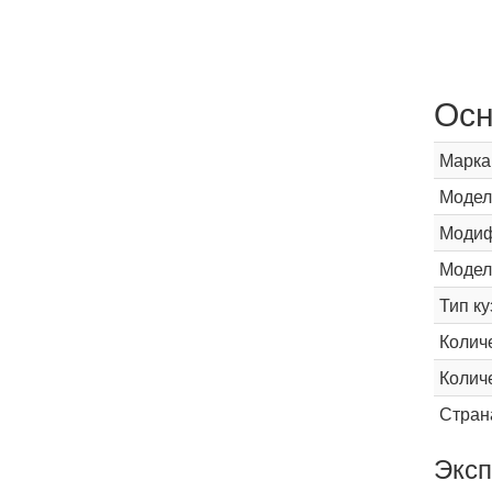
Осн
Марка
Модел
Модиф
Модел
Тип ку
Колич
Колич
Стран
Эксп