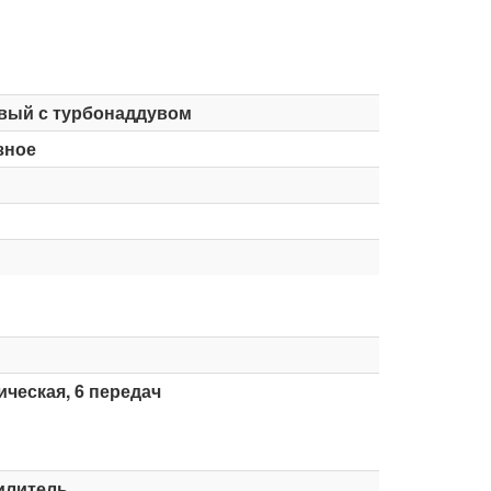
вый с турбонаддувом
зное
ческая, 6 передач
илитель