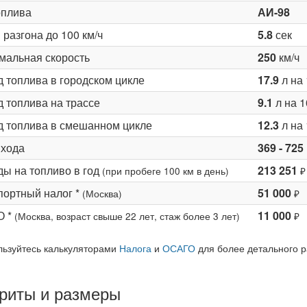
оплива
АИ-98
разгона до 100 км/ч
5.8
сек
мальная скорость
250
км/ч
д топлива в городском цикле
17.9
л на 
 топлива на трассе
9.1
л на 1
д топлива в смешанном цикле
12.3
л на 
 хода
369 - 725
ды на топливо в год
213 251
(при пробеге 100 км в день)
₽
портный налог *
51 000
(Москва)
₽
О *
11 000
(Москва, возраст свыше 22 лет, стаж более 3 лет)
₽
льзуйтесь калькуляторами
Налога
и
ОСАГО
для более детального р
риты и размеры