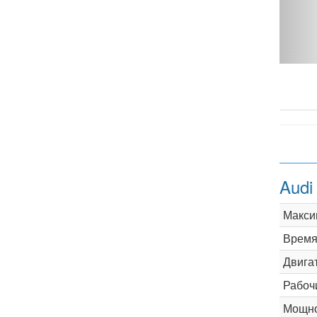
uattro - фото 1
Audi
Макси
Время 
Двига
Рабоч
Мощно