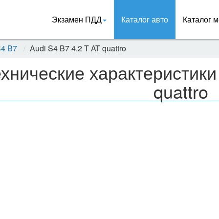
Экзамен ПДД
Каталог авто
Каталог м
S4 B7
Audi S4 B7 4.2 T AT quattro
хнические характеристики 
quattro