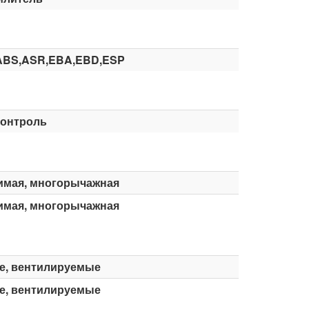
ABS,ASR,EBA,EBD,ESP
контроль
имая, многорычажная
имая, многорычажная
е, вентилируемые
е, вентилируемые