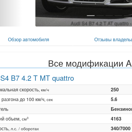
Audi S4 B7 4.2 T AT quattro 
Обзор автомобиля
Отзывы владель
Все модификации A
 S4 B7 4.2 T MT quattro
мальная скорость,
250
км/ч
разгона до 100 км/ч,
5.6
сек
тель
Бензино
ий объем,
4163
3
см
сть,
340/7000
л.с. / оборотах