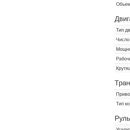
Объем
Двиг
Тип д
Число
Мощнос
Рабоч
Крутящ
Тран
Приво
Тип к
Рул
Усили