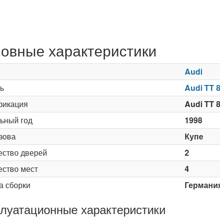
овные характеристики
Audi
ь
Audi TT 
икация
Audi TT 8
ьный год
1998
зова
Купе
ество дверей
2
ество мест
4
а сборки
Германи
луатационные характеристики