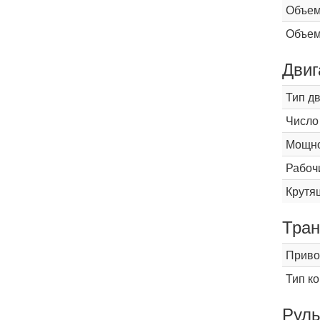
Объем
Объем
Двиг
Тип д
Число
Мощнос
Рабоч
Крутящ
Тран
Приво
Тип к
Рул