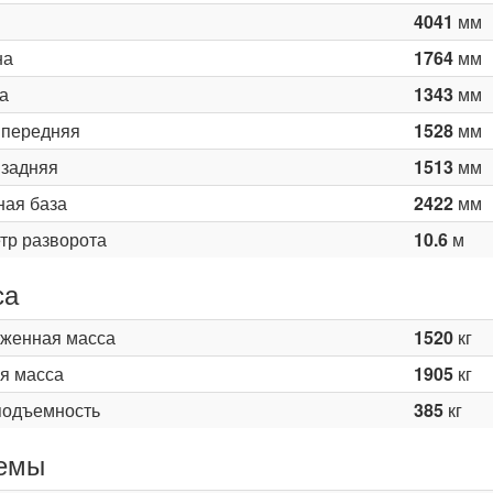
4041
мм
на
1764
мм
а
1343
мм
 передняя
1528
мм
 задняя
1513
мм
ная база
2422
мм
тр разворота
10.6
м
са
женная масса
1520
кг
я масса
1905
кг
подъемность
385
кг
емы