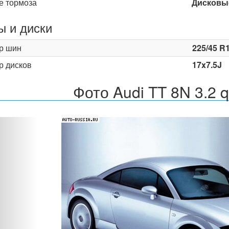
е тормоза
Дисковы
 и диски
р шин
225/45 R
р дисков
17x7.5J
Фото Audi TT 8N 3.2 
Назад