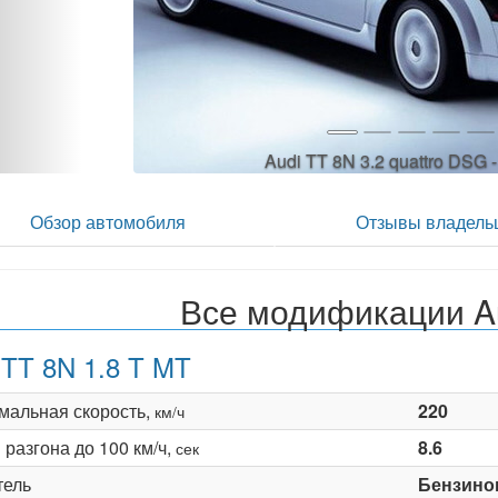
Audi TT 8N 3.2 quattro DSG 
Обзор автомобиля
Отзывы владель
Все модификации A
 TT 8N 1.8 T MT
мальная скорость,
220
км/ч
разгона до 100 км/ч,
8.6
сек
тель
Бензино