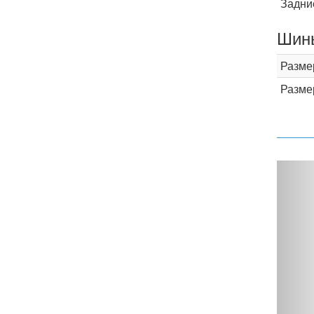
Задни
Шины
Разме
Разме