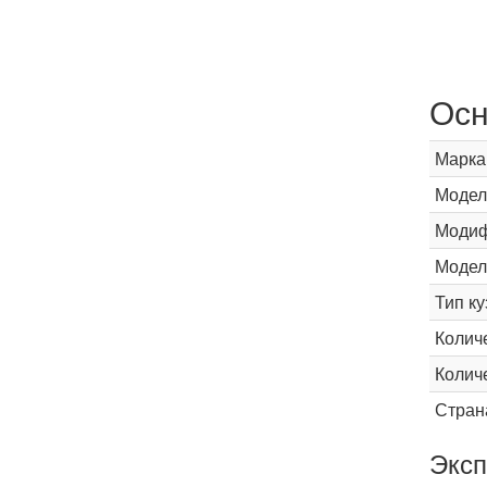
Осн
Марка
Модел
Модиф
Модел
Тип ку
Колич
Колич
Стран
Эксп