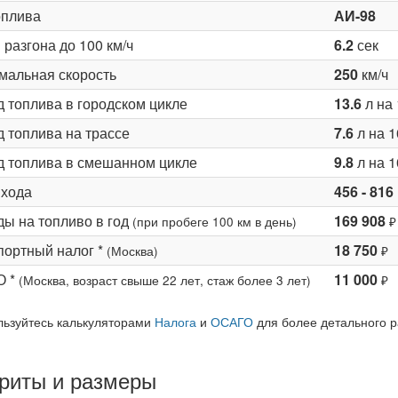
оплива
АИ-98
разгона до 100 км/ч
6.2
сек
мальная скорость
250
км/ч
д топлива в городском цикле
13.6
л на 
 топлива на трассе
7.6
л на 1
д топлива в смешанном цикле
9.8
л на 1
 хода
456 - 816
ды на топливо в год
169 908
(при пробеге 100 км в день)
₽
портный налог *
18 750
(Москва)
₽
О *
11 000
(Москва, возраст свыше 22 лет, стаж более 3 лет)
₽
льзуйтесь калькуляторами
Налога
и
ОСАГО
для более детального р
риты и размеры