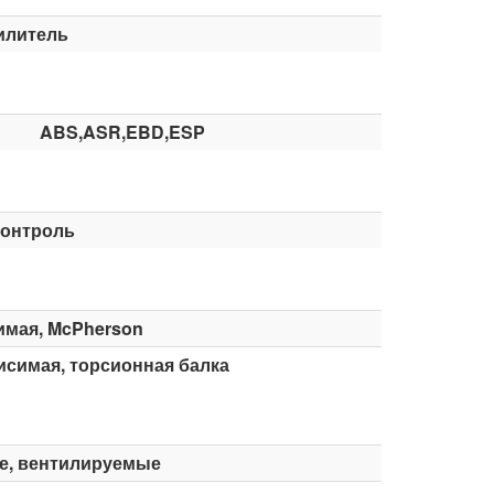
илитель
ABS,ASR,EBD,ESP
контроль
имая, McPherson
симая, торсионная балка
е, вентилируемые