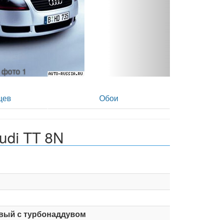
- фото 2
цев
Обои
udi TT 8N
вый с турбонаддувом