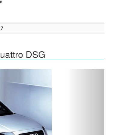
е
17
quattro DSG
Вперед