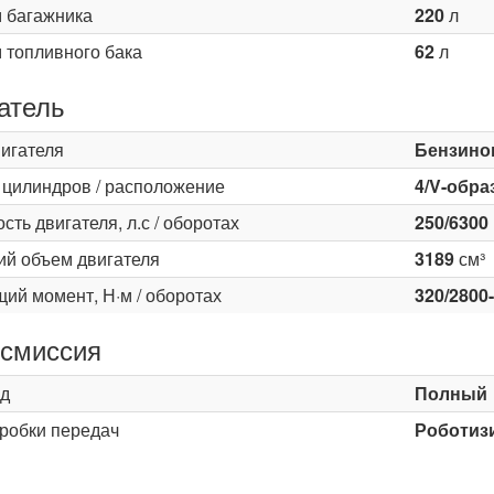
 багажника
220
л
 топливного бака
62
л
атель
вигателя
Бензино
 цилиндров / расположение
4/V-обра
ть двигателя, л.с / оборотах
250/6300
ий объем двигателя
3189
см³
ий момент, Н·м / оборотах
320/2800
смиссия
д
Полный
оробки передач
Роботизи
ь