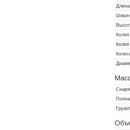
Длина
Шири
Высот
Колея
Колея
Колес
Диаме
Мас
Снаря
Полна
Грузо
Объ