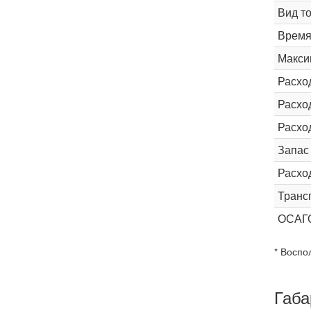
Вид т
Время 
Макси
Расхо
Расход
Расхо
Запас
Расхо
Транс
ОСАГ
* Воспо
Габа