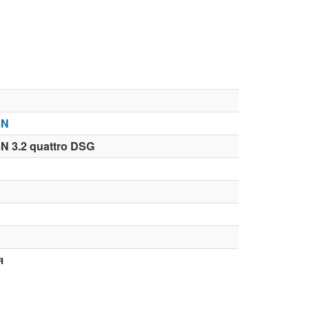
8N
N 3.2 quattro DSG
я