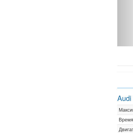
ro DSG - фото 1
Audi
Макси
Время 
Двига