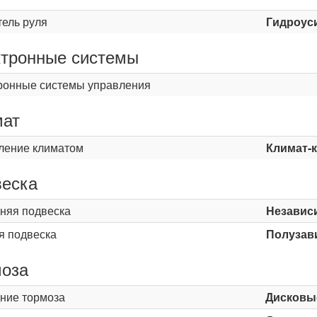
тель руля
Гидроус
тронные системы
ронные системы управления
мат
ление климатом
Климат-
еска
няя подвеска
Независ
я подвеска
Полузави
оза
ние тормоза
Дисковы