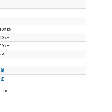
100 км
00 км
00 км
км
асчета.