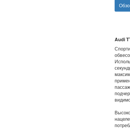
Обзо
Audi T
Спорти
обвесо
Исполь
секунд
максим
примен
пассаж
подчер
видимо
Высоко
нацеле
потреб