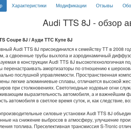
р
Характеристики
Модификации
Отзывы
Обо
Audi TTS 8J - обзор 
TS Coupe 8J / Ауди ТТС Купе 8J
вный Audi TTS 8J присоединился к семейству ТТ в 2008 го
м, а сдвоенные трубы выхлопа и аэродинамичный диффузо
зуемая в конструкции Audi TTS 8J высокотехнологичная по
ы перенастраивать амортизаторы по отношению к шерохов
ально послушной управляемости. Пространственная компон
ены лeгкие алюминиевые сплавы, отличается высокой жест
иров при столкновениях. Светотиодные ходовые огни служ
кивающим выразительность автомобиля, а и важнейшим 
сть автомобиля в светлое врeмя суток, и, как следствие, в
производительные силовые установки Audi TTS 8J объедин
нные на снижение выбросов в атмосферу, улучшение прои
ления топлива. Преселективная трансмиссия S-Tronic отли