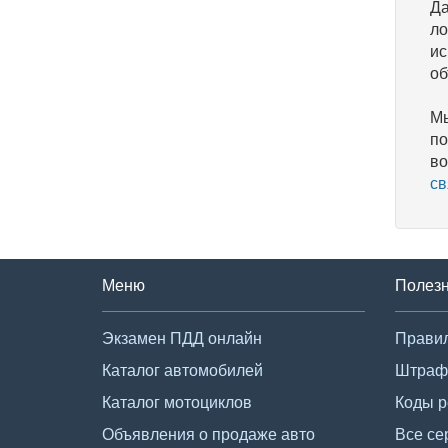
Да
ло
ис
об
Мы
по
во
св
Меню
Полез
Экзамен ПДД онлайн
Правил
Каталог автомобилей
Штраф
Каталог мотоциклов
Коды р
Объявления о продаже авто
Все се