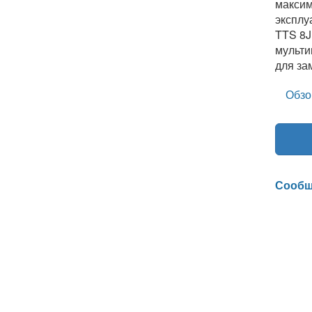
максим
эксплу
TTS 8J
мульти
для за
Обзо
Сообщ