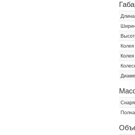
Габа
Длина
Шири
Высот
Колея
Колея
Колес
Диаме
Мас
Снаря
Полна
Объ