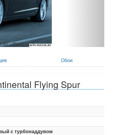
0 AT - фото 2
цев
Обои
inental Flying Spur
вый с турбонаддувом