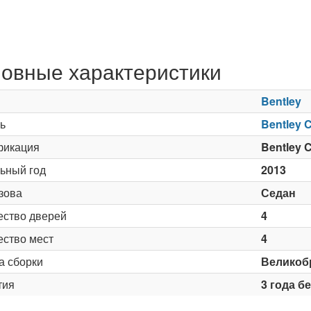
овные характеристики
Bentley
ь
Bentley C
икация
Bentley C
ьный год
2013
зова
Седан
ество дверей
4
ество мест
4
а сборки
Великоб
тия
3 года б