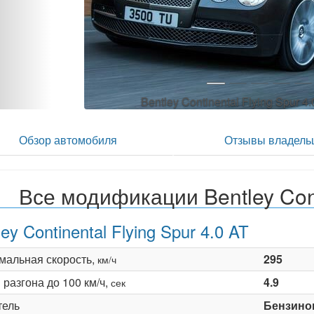
Bentley Continental Flying Spur 4.
Обзор автомобиля
Отзывы владель
Все модификации Bentley Cont
ley Continental Flying Spur 4.0 AT
мальная скорость,
295
км/ч
разгона до 100 км/ч,
4.9
сек
тель
Бензино