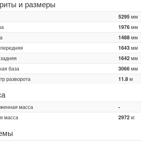
риты и размеры
5295
мм
на
1976
мм
а
1488
мм
 передняя
1643
мм
 задняя
1642
мм
ная база
3066
мм
тр разворота
11.8
м
са
женная масса
-
я масса
2972
кг
емы