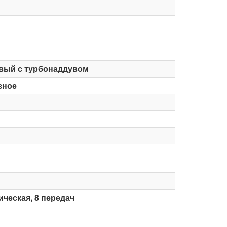
вый с турбонаддувом
зное
ческая, 8 передач