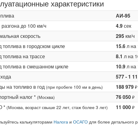
луатационные характеристики
оплива
АИ-95
разгона до 100 км/ч
4.9
сек
мальная скорость
295
км/ч
д топлива в городском цикле
15.6
л на 
 топлива на трассе
8.1
л на 1
д топлива в смешанном цикле
10.9
л на 
 хода
577 - 1 1
ды на топливо в год
188 979
(при пробеге 100 км в день)
₽
портный налог *
76 050
(Москва)
₽
О *
11 000
(Москва, возраст свыше 22 лет, стаж более 3 лет)
₽
льзуйтесь калькуляторами
Налога
и
ОСАГО
для более детального р