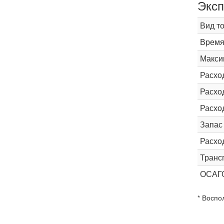
Эксп
Вид т
Время 
Макси
Расхо
Расход
Расхо
Запас
Расхо
Транс
ОСАГ
* Воспо