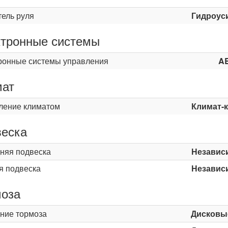
тель руля
Гидроус
тронные системы
ронные системы управления
A
мат
ление климатом
Климат-
еска
няя подвеска
Независ
я подвеска
Независ
оза
ние тормоза
Дисковы