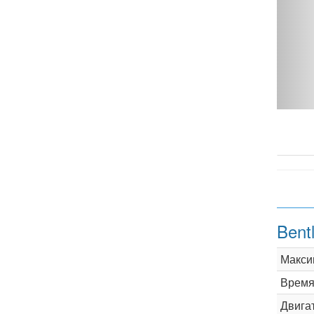
Spur 4.0 AT - фото 1
Bent
Макси
Время 
Двига