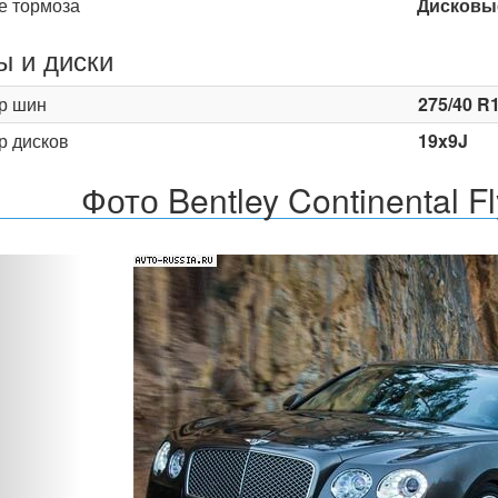
е тормоза
Дисковы
 и диски
р шин
275/40 R
р дисков
19x9J
Фото Bentley Continental Fl
Назад