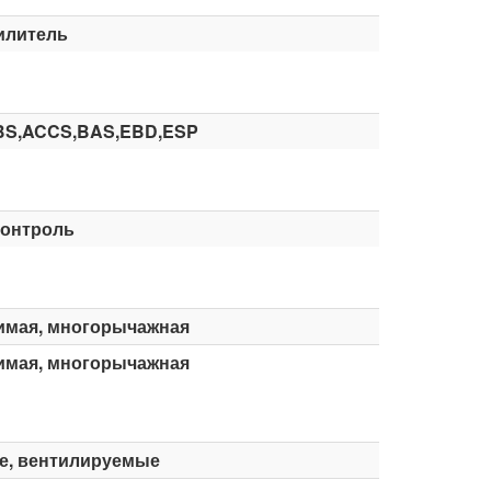
илитель
BS,ACCS,BAS,EBD,ESP
контроль
имая, многорычажная
имая, многорычажная
е, вентилируемые