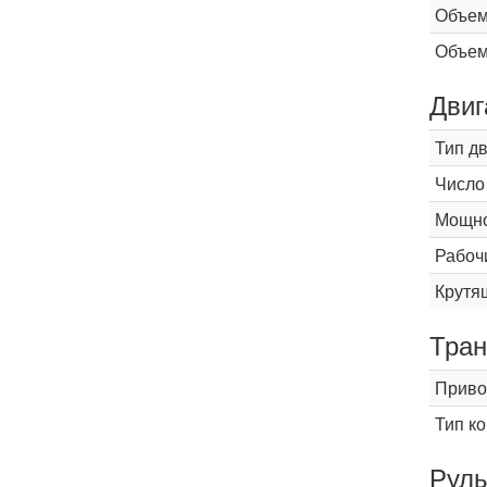
Объем
Объем
Двиг
Тип д
Число
Мощнос
Рабоч
Крутящ
Тран
Приво
Тип к
Рул