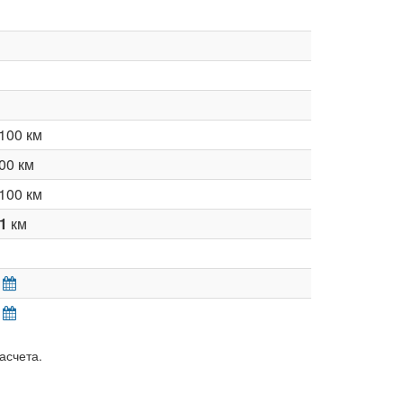
100 км
00 км
100 км
11
км
асчета.