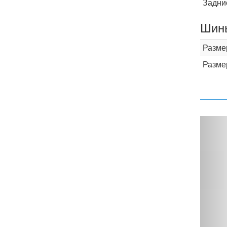
Задни
Шины
Разме
Разме