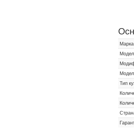
Осн
Марка
Модел
Модиф
Модел
Тип ку
Колич
Колич
Стран
Гаран