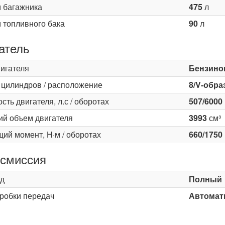
 багажника
475
л
 топливного бака
90
л
атель
вигателя
Бензино
 цилиндров / расположение
8/V-обра
ть двигателя, л.с / оборотах
507/6000
ий объем двигателя
3993
см³
ий момент, Н·м / оборотах
660/1750
смиссия
д
Полный
оробки передач
Автомати
ь