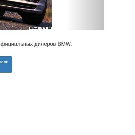
о 1
х официальных дилеров BMW.
дели