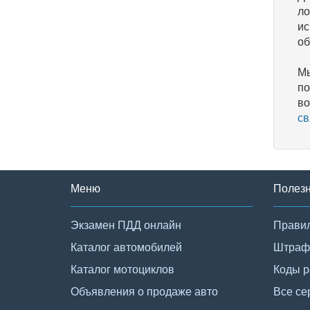
ло
ис
об
Мы
по
во
св
Меню
Полез
Экзамен ПДД онлайн
Правил
Каталог автомобилей
Штраф
Каталог мотоциклов
Коды р
Объявления о продаже авто
Все се