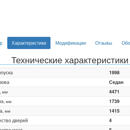
р
Характеристики
Модификации
Отзывы
Обо
Технические характеристики
ыпуска
1998
зова
Седан
,
4471
мм
на,
1739
мм
а,
1415
мм
ество дверей
4
ество мест
5