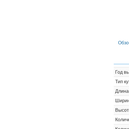
Обзо
Год в
Тип ку
Длина
Шири
Высот
Колич
Колич