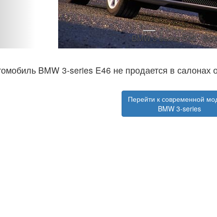
BMW 3-series E46 - фот
томобиль BMW 3-series E46 не продается в салона
Перейти к современной мо
BMW 3-series