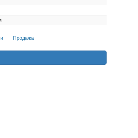
я
и
Продажа