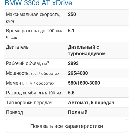
BMW 330d AT xDrive
Максимальная скорость,
250
км/ч
Время разгона до 100 км/
5.1
ч,
сек
Двигатель
Дизельный с
турбонаддувом
Рабочий объем,
2993
3
см
Мощность,
265/4000
л.с. / оборотах
Момент,
580/1600-3000
Н·м / оборотах
Расход комби,
5.6
л на 100 км
Тип коробки передач
Автомат, 8 передач
Привод
Полный
Показать все характеристики