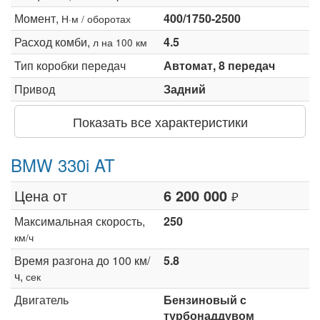
Момент,
400/1750-2500
Н·м / оборотах
Расход комби,
4.5
л на 100 км
Тип коробки передач
Автомат, 8 передач
Привод
Задний
Показать все характеристики
BMW 330i AT
Цена от
6 200 000
₽
Максимальная скорость,
250
км/ч
Время разгона до 100 км/
5.8
ч,
сек
Двигатель
Бензиновый с
турбонаддувом