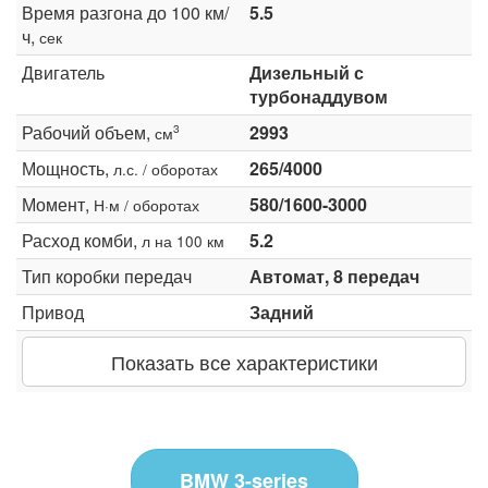
Время разгона до 100 км/
5.5
ч,
сек
Двигатель
Дизельный с
турбонаддувом
Рабочий объем,
2993
3
см
Мощность,
265/4000
л.с. / оборотах
Момент,
580/1600-3000
Н·м / оборотах
Расход комби,
5.2
л на 100 км
Тип коробки передач
Автомат, 8 передач
Привод
Задний
Показать все характеристики
BMW 3-series