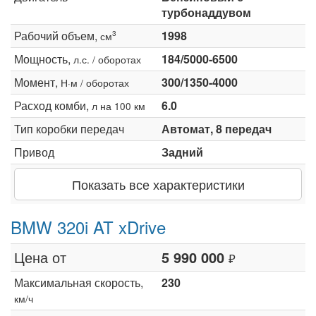
турбонаддувом
Рабочий объем,
1998
3
см
Мощность,
184/5000-6500
л.с. / оборотах
Момент,
300/1350-4000
Н·м / оборотах
Расход комби,
6.0
л на 100 км
Тип коробки передач
Автомат, 8 передач
Привод
Задний
Показать все характеристики
BMW 320i AT xDrive
Цена от
5 990 000
₽
Максимальная скорость,
230
км/ч