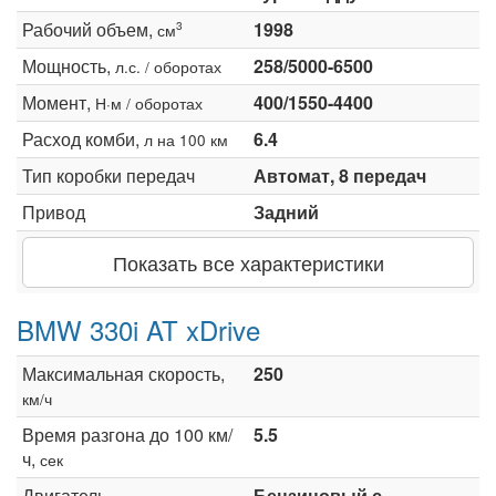
Рабочий объем,
1998
3
см
Мощность,
258/5000-6500
л.с. / оборотах
Момент,
400/1550-4400
Н·м / оборотах
Расход комби,
6.4
л на 100 км
Тип коробки передач
Автомат, 8 передач
Привод
Задний
Показать все характеристики
BMW 330i AT xDrive
Максимальная скорость,
250
км/ч
Время разгона до 100 км/
5.5
ч,
сек
Двигатель
Бензиновый с