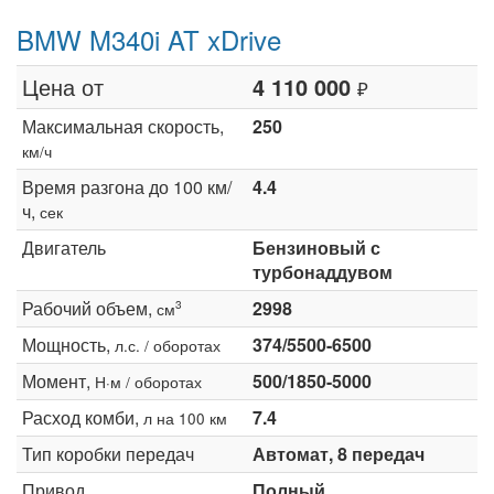
BMW M340i AT xDrive
Цена от
4 110 000
₽
Максимальная скорость,
250
км/ч
Время разгона до 100 км/
4.4
ч,
сек
Двигатель
Бензиновый с
турбонаддувом
Рабочий объем,
2998
3
см
Мощность,
374/5500-6500
л.с. / оборотах
Момент,
500/1850-5000
Н·м / оборотах
Расход комби,
7.4
л на 100 км
Тип коробки передач
Автомат, 8 передач
Привод
Полный