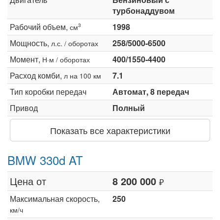
турбонаддувом
Рабочий объем,
1998
3
см
Мощность,
258/5000-6500
л.с. / оборотах
Момент,
400/1550-4400
Н·м / оборотах
Расход комби,
7.1
л на 100 км
Тип коробки передач
Автомат, 8 передач
Привод
Полный
Показать все характеристики
BMW 330d AT
Цена от
8 200 000
₽
Максимальная скорость,
250
км/ч