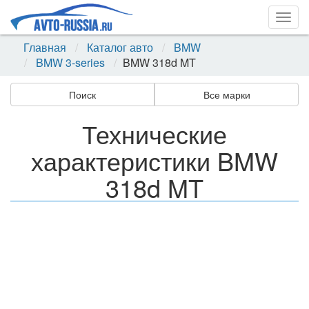
Togg
navig
Главная
Каталог авто
BMW
BMW 3-series
BMW 318d MT
Поиск
Все марки
Технические
характеристики BMW
318d MT