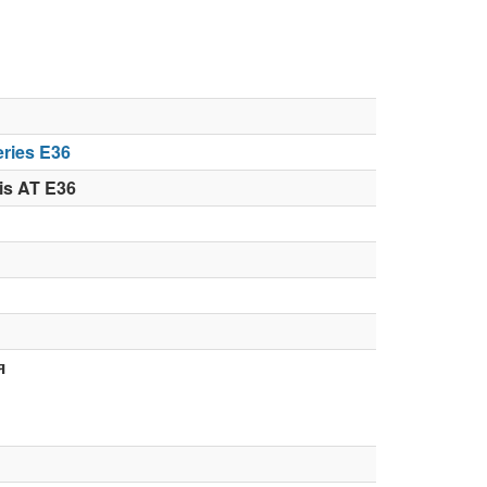
ries E36
s AT E36
я