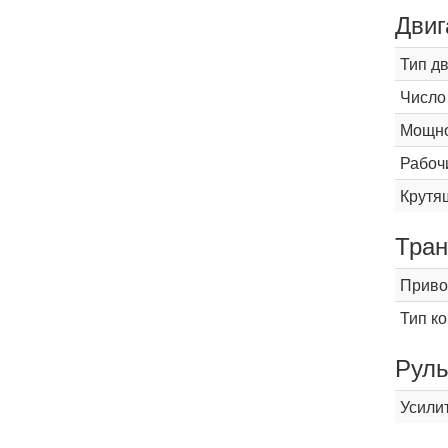
Двиг
Тип д
Число
Мощнос
Рабоч
Крутящ
Тран
Приво
Тип к
Рул
Усили