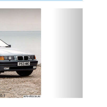
Вперед
18is AT E36 - фото 2