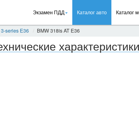
Экзамен ПДД
Каталог авто
Каталог м
3-series E36
BMW 318is AT E36
ехнические характеристик