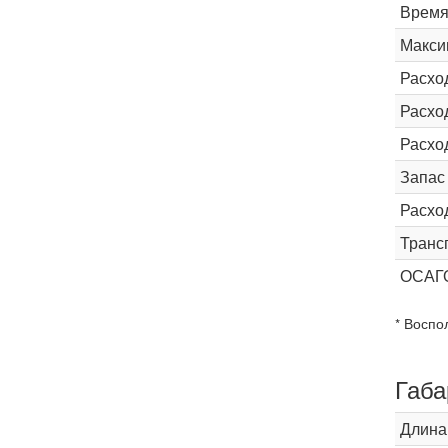
Время 
Макси
Расхо
Расход
Расхо
Запас
Расхо
Транс
ОСАГ
* Воспо
Габа
Длина