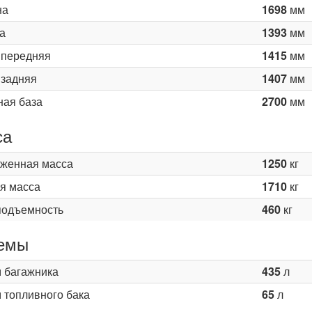
на
1698
мм
а
1393
мм
 передняя
1415
мм
 задняя
1407
мм
ная база
2700
мм
са
женная масса
1250
кг
я масса
1710
кг
подъемность
460
кг
емы
 багажника
435
л
 топливного бака
65
л