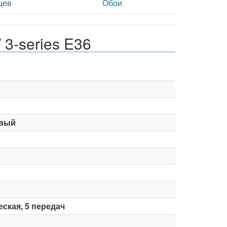
цев
Обои
3-series E36
вый
ская, 5 передач