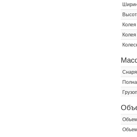
Шири
Высот
Колея
Колея
Колес
Мас
Снаря
Полна
Грузо
Объ
Объем
Объем