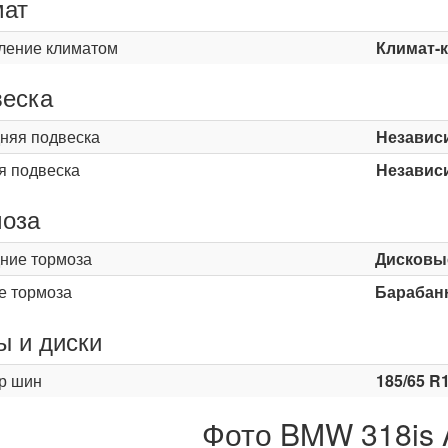
мат
ление климатом
Климат-
еска
няя подвеска
Независ
я подвеска
Независ
оза
ние тормоза
Дисковы
е тормоза
Барабан
 и диски
р шин
185/65 R
Фото BMW 318is 