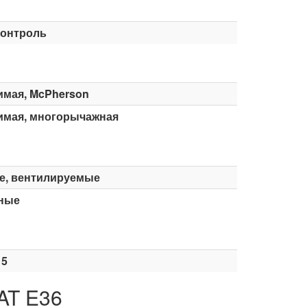
контроль
имая, McPherson
имая, многорычажная
е, вентилируемые
ные
15
AT E36