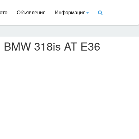
ото
Объявления
Информация
и BMW 318is AT E36