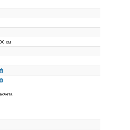
00 км
асчета.