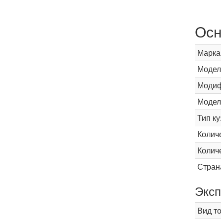
Осн
Марка
Модел
Модиф
Модел
Тип ку
Колич
Колич
Стран
Эксп
Вид т