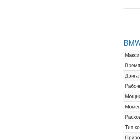
BMW
Макси
Время 
Двига
Рабоч
Мощно
Момен
Расхо
Тип к
Приво