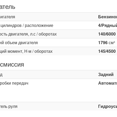
атель
вигателя
Бензино
 цилиндров / расположение
4/Рядны
ть двигателя, л.с / оборотах
140/6000
ий объем двигателя
1796
см³
ий момент, Н·м / оборотах
145/4500
смиссия
д
Задний
оробки передач
Автомати
ь
тель руля
Гидроус