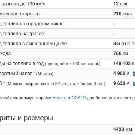
разгона до 100 км/ч
12
сек
мальная скорость
210
км/ч
д топлива в городском цикле
-
 топлива на трассе
-
д топлива в смешанном цикле
8.6
л на 1
 хода
756
км
ды на топливо в год
149 103
(при пробеге 100 км в день)
₽
портный налог *
4 900
(Москва)
₽
О *
9 630
(Москва, возраст свыше 22 лет, стаж более 3 лет)
₽
льзуйтесь калькуляторами
Налога
и
ОСАГО
для более детального р
риты и размеры
4433
мм