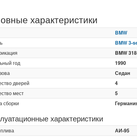
овные характеристики
BMW
ь
BMW 3-se
икация
BMW 318i
ьный год
1990
зова
Седан
ество дверей
4
ество мест
5
а сборки
Германи
луатационные характеристики
оплива
АИ-95