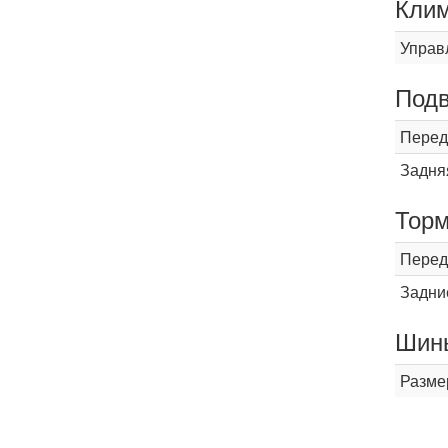
Кли
Управ
Подв
Перед
Задня
Торм
Перед
Задни
Шины
Разме