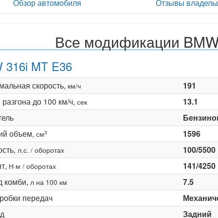
Обзор автомобиля
Отзывы владель
Все модификации BMW 
 316i MT E36
мальная скорость,
191
км/ч
разгона до 100 км/ч,
13.1
сек
тель
Бензино
ий объем,
1596
3
см
сть,
100/5500
л.с. / оборотах
т,
141/4250
Н·м / оборотах
д комби,
7.5
л на 100 км
оробки передач
Механиче
д
Задний