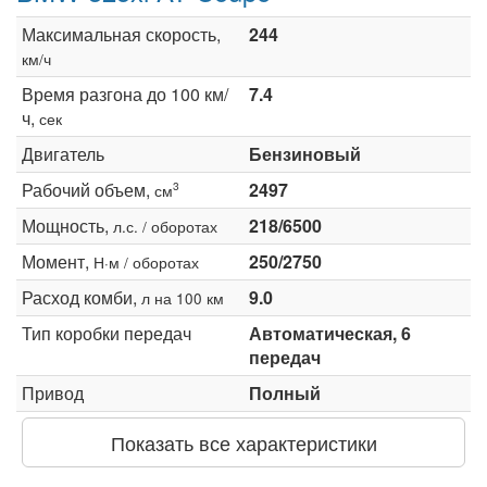
Максимальная скорость,
244
км/ч
Время разгона до 100 км/
7.4
ч,
сек
Двигатель
Бензиновый
Рабочий объем,
2497
3
см
Мощность,
218/6500
л.с. / оборотах
Момент,
250/2750
Н·м / оборотах
Расход комби,
9.0
л на 100 км
Тип коробки передач
Автоматическая, 6
передач
Привод
Полный
Показать все характеристики