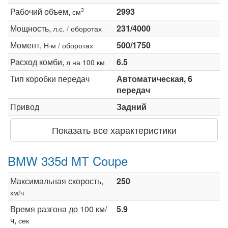
Рабочий объем,
2993
3
см
Мощность,
231/4000
л.с. / оборотах
Момент,
500/1750
Н·м / оборотах
Расход комби,
6.5
л на 100 км
Тип коробки передач
Автоматическая, 6
передач
Привод
Задний
Показать все характеристики
BMW 335d MT Coupe
Максимальная скорость,
250
км/ч
Время разгона до 100 км/
5.9
ч,
сек