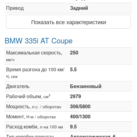
Привод
Задний
Показать все характеристики
BMW 335i AT Coupe
Максимальная скорость,
250
км/ч
Время разгона до 100 км/
5.5
ч,
сек
Двигатель
Бензиновый
Рабочий объем,
2979
3
см
Мощность,
306/5800
л.с. / оборотах
Момент,
400/1300
Н·м / оборотах
Расход комби,
9.5
л на 100 км
Тип коробки передач
Автоматическая, 6