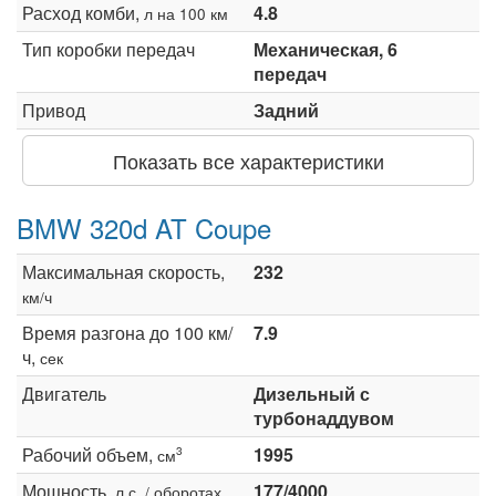
Расход комби,
4.8
л на 100 км
Тип коробки передач
Механическая, 6
передач
Привод
Задний
Показать все характеристики
BMW 320d AT Coupe
Максимальная скорость,
232
км/ч
Время разгона до 100 км/
7.9
ч,
сек
Двигатель
Дизельный с
турбонаддувом
Рабочий объем,
1995
3
см
Мощность,
177/4000
л.с. / оборотах