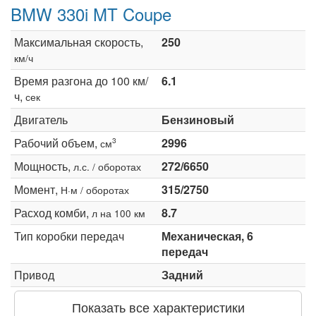
BMW 330i MT Coupe
Максимальная скорость,
250
км/ч
Время разгона до 100 км/
6.1
ч,
сек
Двигатель
Бензиновый
Рабочий объем,
2996
3
см
Мощность,
272/6650
л.с. / оборотах
Момент,
315/2750
Н·м / оборотах
Расход комби,
8.7
л на 100 км
Тип коробки передач
Механическая, 6
передач
Привод
Задний
Показать все характеристики