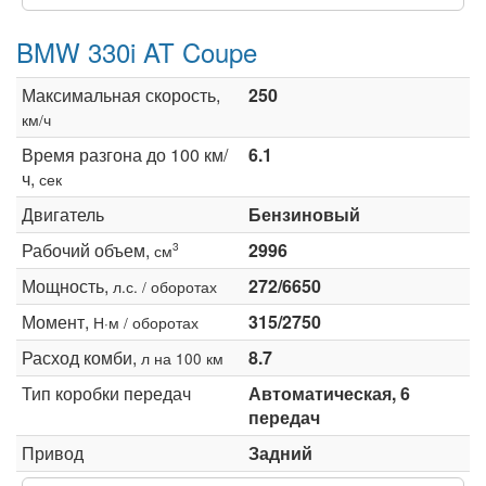
BMW 330i AT Coupe
Максимальная скорость,
250
км/ч
Время разгона до 100 км/
6.1
ч,
сек
Двигатель
Бензиновый
Рабочий объем,
2996
3
см
Мощность,
272/6650
л.с. / оборотах
Момент,
315/2750
Н·м / оборотах
Расход комби,
8.7
л на 100 км
Тип коробки передач
Автоматическая, 6
передач
Привод
Задний