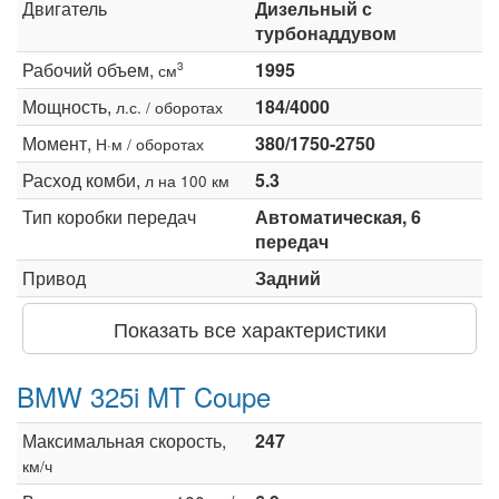
Двигатель
Дизельный с
турбонаддувом
Рабочий объем,
1995
3
см
Мощность,
184/4000
л.с. / оборотах
Момент,
380/1750-2750
Н·м / оборотах
Расход комби,
5.3
л на 100 км
Тип коробки передач
Автоматическая, 6
передач
Привод
Задний
Показать все характеристики
BMW 325i MT Coupe
Максимальная скорость,
247
км/ч