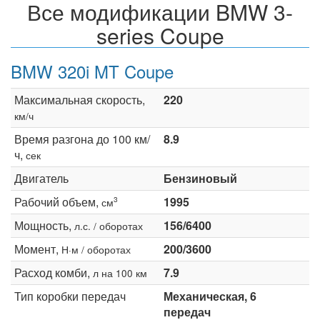
Все модификации BMW 3-
series Coupe
BMW 320i MT Coupe
Максимальная скорость,
220
км/ч
Время разгона до 100 км/
8.9
ч,
сек
Двигатель
Бензиновый
Рабочий объем,
1995
3
см
Мощность,
156/6400
л.с. / оборотах
Момент,
200/3600
Н·м / оборотах
Расход комби,
7.9
л на 100 км
Тип коробки передач
Механическая, 6
передач