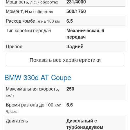
Мощность,
231/4000
л.с. / оборотах
Момент,
500/1750
Н·м / оборотах
Расход комби,
6.5
л на 100 км
Тип коробки передач
Механическая, 6
передач
Привод
Задний
Показать все характеристики
BMW 330d AT Coupe
Максимальная скорость,
250
км/ч
Время разгона до 100 км/
6.6
ч,
сек
Двигатель
Дизельный с
турбонаддувом