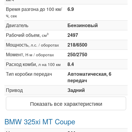
Время разгона до 100 км/
6.9
ч,
сек
Двигатель
Бензиновый
Рабочий объем,
2497
3
см
Мощность,
218/6500
л.с. / оборотах
Момент,
250/2750
Н·м / оборотах
Расход комби,
8.4
л на 100 км
Тип коробки передач
Автоматическая, 6
передач
Привод
Задний
Показать все характеристики
BMW 325xi MT Coupe