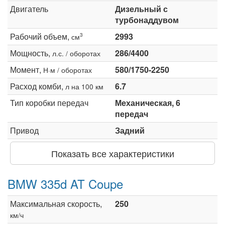
Двигатель
Дизельный с
турбонаддувом
Рабочий объем,
2993
3
см
Мощность,
286/4400
л.с. / оборотах
Момент,
580/1750-2250
Н·м / оборотах
Расход комби,
6.7
л на 100 км
Тип коробки передач
Механическая, 6
передач
Привод
Задний
Показать все характеристики
BMW 335d AT Coupe
Максимальная скорость,
250
км/ч