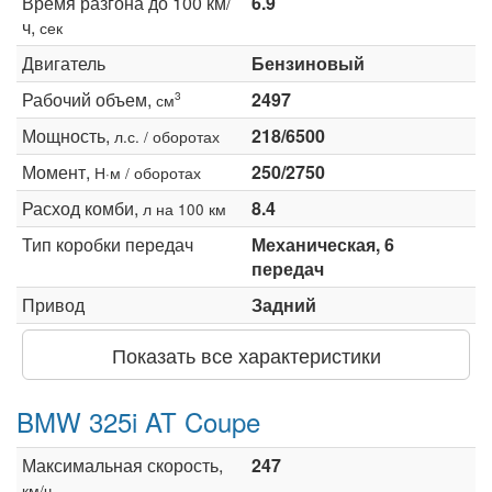
Время разгона до 100 км/
6.9
ч,
сек
Двигатель
Бензиновый
Рабочий объем,
2497
3
см
Мощность,
218/6500
л.с. / оборотах
Момент,
250/2750
Н·м / оборотах
Расход комби,
8.4
л на 100 км
Тип коробки передач
Механическая, 6
передач
Привод
Задний
Показать все характеристики
BMW 325i AT Coupe
Максимальная скорость,
247
км/ч