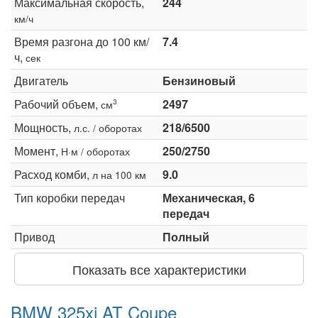
Максимальная скорость,
244
км/ч
Время разгона до 100 км/
7.4
ч,
сек
Двигатель
Бензиновый
Рабочий объем,
2497
3
см
Мощность,
218/6500
л.с. / оборотах
Момент,
250/2750
Н·м / оборотах
Расход комби,
9.0
л на 100 км
Тип коробки передач
Механическая, 6
передач
Привод
Полный
Показать все характеристики
BMW 325xi AT Coupe