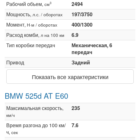
Рабочий объем,
2494
3
см
Мощность,
197/3750
л.с. / оборотах
Момент,
400/1300
Н·м / оборотах
Расход комби,
6.9
л на 100 км
Тип коробки передач
Механическая, 6
передач
Привод
Задний
Показать все характеристики
BMW 525d AT E60
Максимальная скорость,
235
км/ч
Время разгона до 100 км/
7.6
ч,
сек