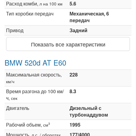
Расход комби,
5.6
л на 100 км
Тип коробки передач
Механическая, 6
передач
Привод
Задний
Показать все характеристики
BMW 520d AT E60
Максимальная скорость,
228
км/ч
Время разгона до 100 км/
8.3
ч,
сек
Двигатель
Дизельный с
турбонаддувом
Рабочий объем,
1995
3
см
Мощность,
177/4000
л.с. / оборотах