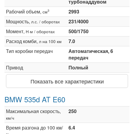
турбонаддувом
Рабочий объем,
2993
3
см
Мощность,
231/4000
л.с. / оборотах
Момент,
500/1750
Н·м / оборотах
Расход комби,
7.0
л на 100 км
Тип коробки передач
Автоматическая, 6
передач
Привод
Полный
Показать все характеристики
BMW 535d AT E60
Максимальная скорость,
250
км/ч
Время разгона до 100 км/
6.4