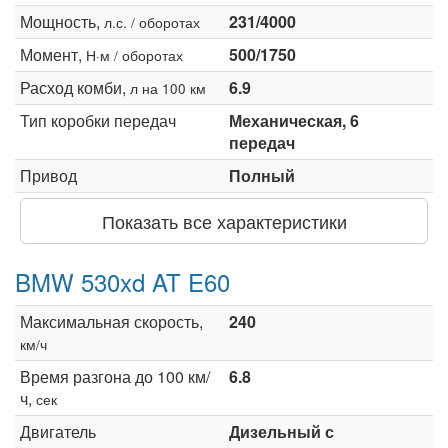
Мощность,
231/4000
л.с. / оборотах
Момент,
500/1750
Н·м / оборотах
Расход комби,
6.9
л на 100 км
Тип коробки передач
Механическая, 6
передач
Привод
Полный
Показать все характеристики
BMW 530xd AT E60
Максимальная скорость,
240
км/ч
Время разгона до 100 км/
6.8
ч,
сек
Двигатель
Дизельный с