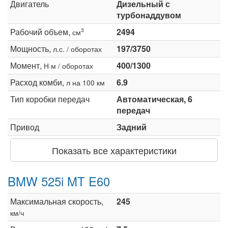
Двигатель
Дизельный с
турбонаддувом
Рабочий объем,
2494
3
см
Мощность,
197/3750
л.с. / оборотах
Момент,
400/1300
Н·м / оборотах
Расход комби,
6.9
л на 100 км
Тип коробки передач
Автоматическая, 6
передач
Привод
Задний
Показать все характеристики
BMW 525i MT E60
Максимальная скорость,
245
км/ч