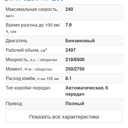
Максимальная скорость,
240
км/ч
Время разгона до 100 км/
7.9
ч,
сек
Двигатель
Бензиновый
Рабочий объем,
2497
3
см
Мощность,
218/6500
л.с. / оборотах
Момент,
250/2750
Н·м / оборотах
Расход комби,
8.1
л на 100 км
Тип коробки передач
Автоматическая, 6
передач
Привод
Полный
Показать все характеристики