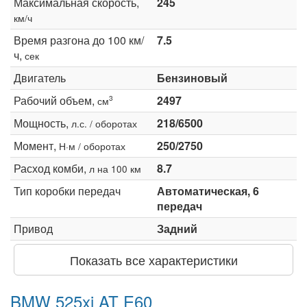
Максимальная скорость,
245
км/ч
Время разгона до 100 км/
7.5
ч,
сек
Двигатель
Бензиновый
Рабочий объем,
2497
3
см
Мощность,
218/6500
л.с. / оборотах
Момент,
250/2750
Н·м / оборотах
Расход комби,
8.7
л на 100 км
Тип коробки передач
Автоматическая, 6
передач
Привод
Задний
Показать все характеристики
BMW 525xi AT E60