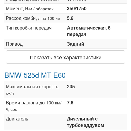
Момент,
350/1750
Н·м / оборотах
Расход комби,
5.6
л на 100 км
Тип коробки передач
Автоматическая, 6
передач
Привод
Задний
Показать все характеристики
BMW 525d MT E60
Максимальная скорость,
235
км/ч
Время разгона до 100 км/
7.6
ч,
сек
Двигатель
Дизельный с
турбонаддувом