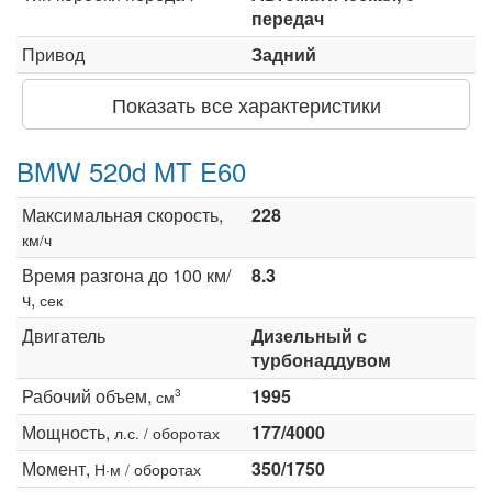
передач
Привод
Задний
Показать все характеристики
BMW 520d MT E60
Максимальная скорость,
228
км/ч
Время разгона до 100 км/
8.3
ч,
сек
Двигатель
Дизельный с
турбонаддувом
Рабочий объем,
1995
3
см
Мощность,
177/4000
л.с. / оборотах
Момент,
350/1750
Н·м / оборотах