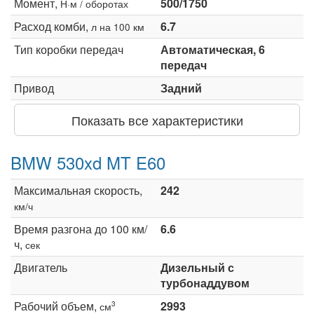
Момент,
500/1750
Н·м / оборотах
Расход комби,
6.7
л на 100 км
Тип коробки передач
Автоматическая, 6
передач
Привод
Задний
Показать все характеристики
BMW 530xd MT E60
Максимальная скорость,
242
км/ч
Время разгона до 100 км/
6.6
ч,
сек
Двигатель
Дизельный с
турбонаддувом
Рабочий объем,
2993
3
см