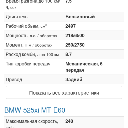
Время разгона до 100 км/
7.5
ч,
сек
Двигатель
Бензиновый
Рабочий объем,
2497
3
см
Мощность,
218/6500
л.с. / оборотах
Момент,
250/2750
Н·м / оборотах
Расход комби,
8.7
л на 100 км
Тип коробки передач
Механическая, 6
передач
Привод
Задний
Показать все характеристики
BMW 525xi MT E60
Максимальная скорость,
240
км/ч