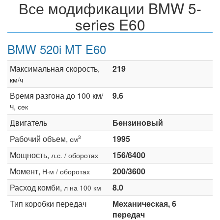
Все модификации BMW 5-
series E60
BMW 520i MT E60
Максимальная скорость,
219
км/ч
Время разгона до 100 км/
9.6
ч,
сек
Двигатель
Бензиновый
Рабочий объем,
1995
3
см
Мощность,
156/6400
л.с. / оборотах
Момент,
200/3600
Н·м / оборотах
Расход комби,
8.0
л на 100 км
Тип коробки передач
Механическая, 6
передач