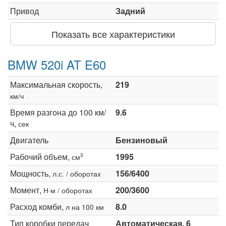
Привод
Задний
Показать все характеристики
BMW 520i AT E60
Максимальная скорость,
219
км/ч
Время разгона до 100 км/
9.6
ч,
сек
Двигатель
Бензиновый
Рабочий объем,
1995
3
см
Мощность,
156/6400
л.с. / оборотах
Момент,
200/3600
Н·м / оборотах
Расход комби,
8.0
л на 100 км
Тип коробки передач
Автоматическая, 6