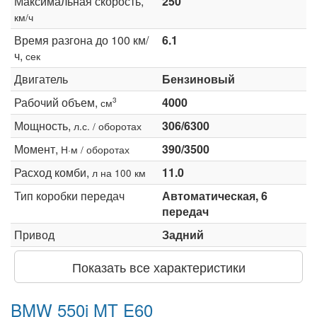
Максимальная скорость,
250
км/ч
Время разгона до 100 км/
6.1
ч,
сек
Двигатель
Бензиновый
Рабочий объем,
4000
3
см
Мощность,
306/6300
л.с. / оборотах
Момент,
390/3500
Н·м / оборотах
Расход комби,
11.0
л на 100 км
Тип коробки передач
Автоматическая, 6
передач
Привод
Задний
Показать все характеристики
BMW 550i MT E60