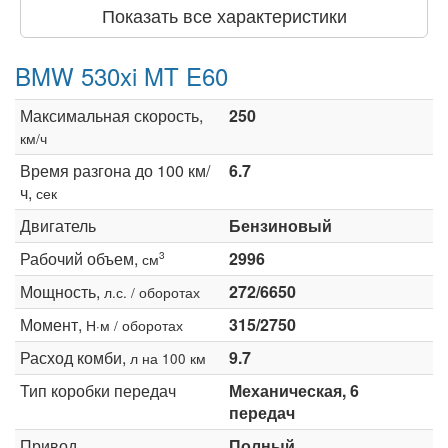
Показать все характеристики
BMW 530xi MT E60
Максимальная скорость,
250
км/ч
Время разгона до 100 км/
6.7
ч,
сек
Двигатель
Бензиновый
Рабочий объем,
2996
3
см
Мощность,
272/6650
л.с. / оборотах
Момент,
315/2750
Н·м / оборотах
Расход комби,
9.7
л на 100 км
Тип коробки передач
Механическая, 6
передач
Привод
Полный