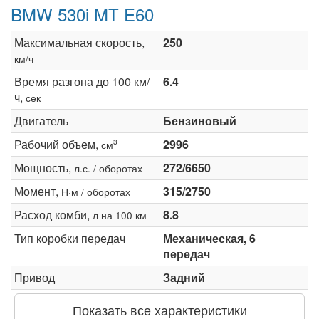
BMW 530i MT E60
Максимальная скорость,
250
км/ч
Время разгона до 100 км/
6.4
ч,
сек
Двигатель
Бензиновый
Рабочий объем,
2996
3
см
Мощность,
272/6650
л.с. / оборотах
Момент,
315/2750
Н·м / оборотах
Расход комби,
8.8
л на 100 км
Тип коробки передач
Механическая, 6
передач
Привод
Задний
Показать все характеристики