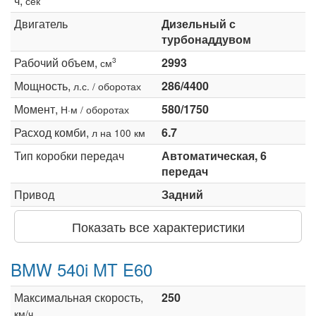
ч,
сек
Двигатель
Дизельный с
турбонаддувом
Рабочий объем,
2993
3
см
Мощность,
286/4400
л.с. / оборотах
Момент,
580/1750
Н·м / оборотах
Расход комби,
6.7
л на 100 км
Тип коробки передач
Автоматическая, 6
передач
Привод
Задний
Показать все характеристики
BMW 540i MT E60
Максимальная скорость,
250
км/ч