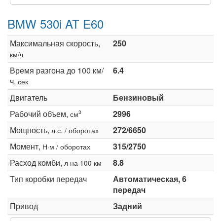
BMW 530i AT E60
Максимальная скорость,
250
км/ч
Время разгона до 100 км/
6.4
ч,
сек
Двигатель
Бензиновый
Рабочий объем,
2996
3
см
Мощность,
272/6650
л.с. / оборотах
Момент,
315/2750
Н·м / оборотах
Расход комби,
8.8
л на 100 км
Тип коробки передач
Автоматическая, 6
передач
Привод
Задний