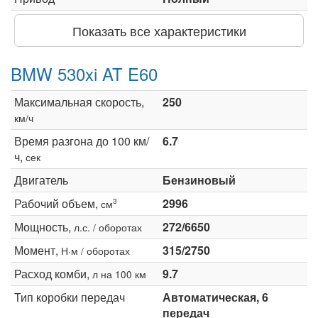
Показать все характеристики
BMW 530xi AT E60
Максимальная скорость,
250
км/ч
Время разгона до 100 км/
6.7
ч,
сек
Двигатель
Бензиновый
Рабочий объем,
2996
3
см
Мощность,
272/6650
л.с. / оборотах
Момент,
315/2750
Н·м / оборотах
Расход комби,
9.7
л на 100 км
Тип коробки передач
Автоматическая, 6
передач