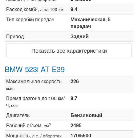
Расход комби,
9.4
л на 100 км
Тип коробки передач
Механическая, 5
передач
Привод
Задний
Показать все характеристики
BMW 523i AT E39
Максимальная скорость,
226
км/ч
Время разгона до 100 км/
9.7
ч,
сек
Двигатель
Бензиновый
Рабочий объем,
2495
3
см
Мощность,
170/5500
л.с. / оборотах