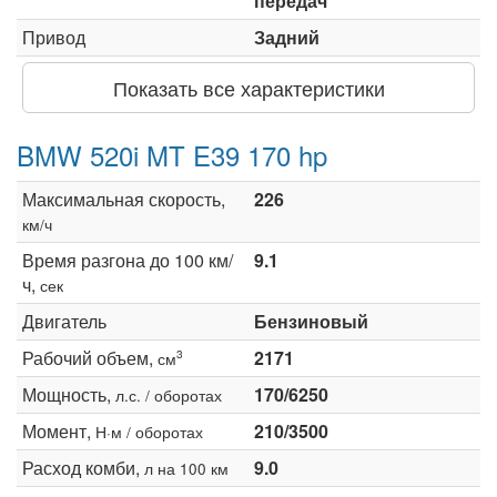
передач
Привод
Задний
Показать все характеристики
BMW 520i MT E39 170 hp
Максимальная скорость,
226
км/ч
Время разгона до 100 км/
9.1
ч,
сек
Двигатель
Бензиновый
Рабочий объем,
2171
3
см
Мощность,
170/6250
л.с. / оборотах
Момент,
210/3500
Н·м / оборотах
Расход комби,
9.0
л на 100 км