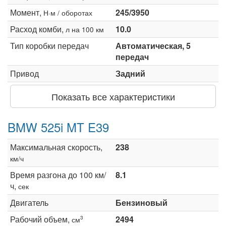
Момент,
245/3950
Н·м / оборотах
Расход комби,
10.0
л на 100 км
Тип коробки передач
Автоматическая, 5
передач
Привод
Задний
Показать все характеристики
BMW 525i MT E39
Максимальная скорость,
238
км/ч
Время разгона до 100 км/
8.1
ч,
сек
Двигатель
Бензиновый
Рабочий объем,
2494
3
см