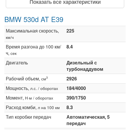
Показать все характеристики
BMW 530d AT E39
Максимальная скорость,
225
км/ч
Время разгона до 100 км/
8.4
ч,
сек
Двигатель
Дизельный с
турбонаддувом
Рабочий объем,
2926
3
см
Мощность,
184/4000
л.с. / оборотах
Момент,
390/1750
Н·м / оборотах
Расход комби,
8.3
л на 100 км
Тип коробки передач
Автоматическая, 5
передач