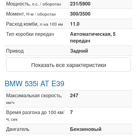
Мощность,
231/5900
л.с. / оборотах
Момент,
300/3500
Н·м / оборотах
Расход комби,
11.0
л на 100 км
Тип коробки передач
Автоматическая, 5
передач
Привод
Задний
Показать все характеристики
BMW 535i AT E39
Максимальная скорость,
247
км/ч
Время разгона до 100 км/
7
ч,
сек
Двигатель
Бензиновый