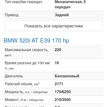
Тип коробки передач
Механическая, 5
передач
Привод
Задний
Показать все характеристики
BMW 520i AT E39 170 hp
Максимальная скорость,
220
км/ч
Время разгона до 100 км/
10
ч,
сек
Двигатель
Бензиновый
Рабочий объем,
2171
3
см
Мощность,
170/6250
л.с. / оборотах
Момент,
210/3500
Н·м / оборотах