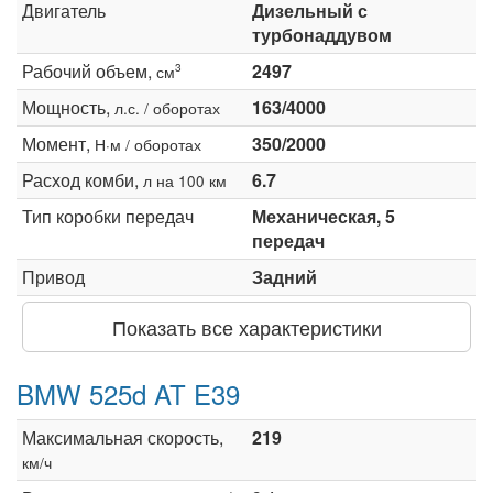
Двигатель
Дизельный с
турбонаддувом
Рабочий объем,
2497
3
см
Мощность,
163/4000
л.с. / оборотах
Момент,
350/2000
Н·м / оборотах
Расход комби,
6.7
л на 100 км
Тип коробки передач
Механическая, 5
передач
Привод
Задний
Показать все характеристики
BMW 525d AT E39
Максимальная скорость,
219
км/ч