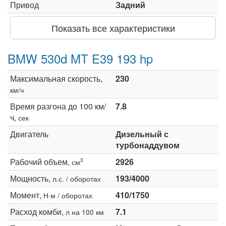
Привод
Задний
Показать все характеристики
BMW 530d MT E39 193 hp
Максимальная скорость,
230
км/ч
Время разгона до 100 км/
7.8
ч,
сек
Двигатель
Дизельный с
турбонаддувом
Рабочий объем,
2926
3
см
Мощность,
193/4000
л.с. / оборотах
Момент,
410/1750
Н·м / оборотах
Расход комби,
7.1
л на 100 км