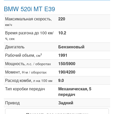
BMW 520i MT E39
Максимальная скорость,
220
км/ч
Время разгона до 100 км/
10.2
ч,
сек
Двигатель
Бензиновый
Рабочий объем,
1991
3
см
Мощность,
150/5900
л.с. / оборотах
Момент,
190/4200
Н·м / оборотах
Расход комби,
9.0
л на 100 км
Тип коробки передач
Механическая, 5
передач
Привод
Задний