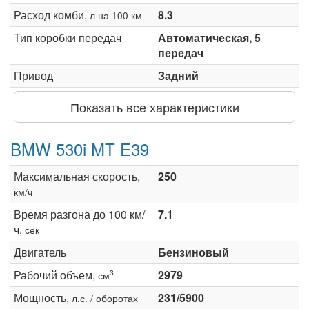
Расход комби,
8.3
л на 100 км
Тип коробки передач
Автоматическая, 5
передач
Привод
Задний
Показать все характеристики
BMW 530i MT E39
Максимальная скорость,
250
км/ч
Время разгона до 100 км/
7.1
ч,
сек
Двигатель
Бензиновый
Рабочий объем,
2979
3
см
Мощность,
231/5900
л.с. / оборотах