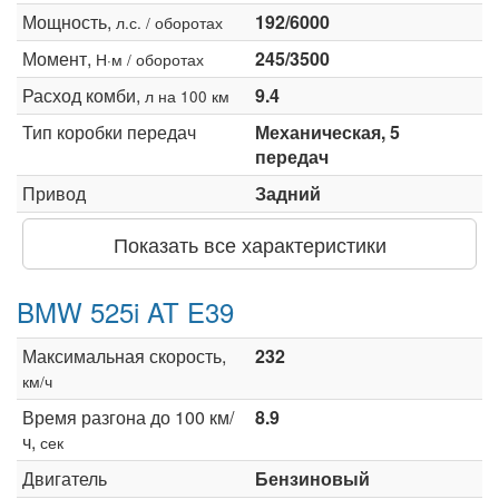
Мощность,
192/6000
л.с. / оборотах
Момент,
245/3500
Н·м / оборотах
Расход комби,
9.4
л на 100 км
Тип коробки передач
Механическая, 5
передач
Привод
Задний
Показать все характеристики
BMW 525i AT E39
Максимальная скорость,
232
км/ч
Время разгона до 100 км/
8.9
ч,
сек
Двигатель
Бензиновый