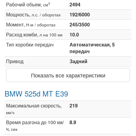
Рабочий объем,
2494
3
см
Мощность,
192/6000
л.с. / оборотах
Момент,
245/3500
Н·м / оборотах
Расход комби,
10.0
л на 100 км
Тип коробки передач
Автоматическая, 5
передач
Привод
Задний
Показать все характеристики
BMW 525d MT E39
Максимальная скорость,
219
км/ч
Время разгона до 100 км/
8.9
ч,
сек