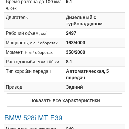
Время разгона до 100 км/
9.1
ч,
сек
Двигатель
Дизельный с
турбонаддувом
Рабочий объем,
2497
3
см
Мощность,
163/4000
л.с. / оборотах
Момент,
350/2000
Н·м / оборотах
Расход комби,
8.1
л на 100 км
Тип коробки передач
Автоматическая, 5
передач
Привод
Задний
Показать все характеристики
BMW 528i MT E39
Максимальная скорость,
240