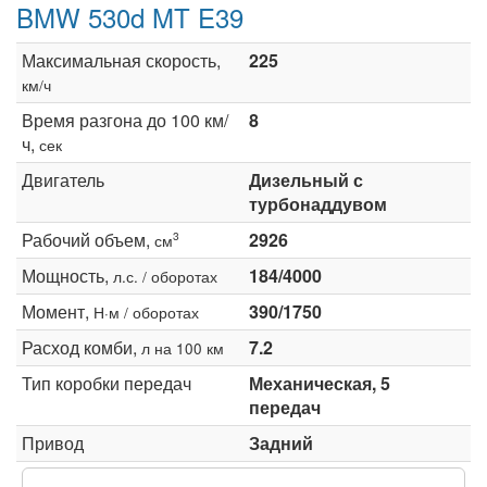
BMW 530d MT E39
Максимальная скорость,
225
км/ч
Время разгона до 100 км/
8
ч,
сек
Двигатель
Дизельный с
турбонаддувом
Рабочий объем,
2926
3
см
Мощность,
184/4000
л.с. / оборотах
Момент,
390/1750
Н·м / оборотах
Расход комби,
7.2
л на 100 км
Тип коробки передач
Механическая, 5
передач
Привод
Задний