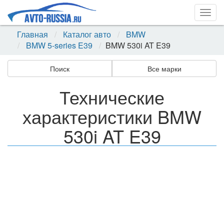
Togg
navig
Главная
Каталог авто
BMW
BMW 5-series E39
BMW 530i AT E39
Поиск
Все марки
Технические
характеристики BMW
530i AT E39