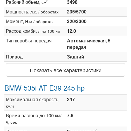
Рабочий объем,
3498
3
см
Мощность,
235/5700
л.с. / оборотах
Момент,
320/3300
Н·м / оборотах
Расход комби,
12.0
л на 100 км
Тип коробки передач
Автоматическая, 5
передач
Привод
Задний
Показать все характеристики
BMW 535i AT E39 245 hp
Максимальная скорость,
247
км/ч
Время разгона до 100 км/
7.6
ч,
сек