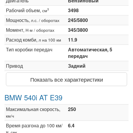
Двигатель
Бензиновый
Рабочий объем,
3498
3
см
Мощность,
245/5800
л.с. / оборотах
Момент,
345/3800
Н·м / оборотах
Расход комби,
11.9
л на 100 км
Тип коробки передач
Автоматическая, 5
передач
Привод
Задний
Показать все характеристики
BMW 540i AT E39
Максимальная скорость,
250
км/ч
Время разгона до 100 км/
6.4
ч,
сек