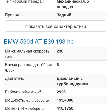
Тип коробки передач
Механическая, 5
передач
Привод
Задний
Показать все характеристики
BMW 530d AT E39 193 hp
Максимальная скорость,
230
км/ч
Время разгона до 100 км/
8
ч,
сек
Двигатель
Дизельный с
турбонаддувом
Рабочий объем,
2926
3
см
Мощность,
193/4000
л.с. / оборотах
Момент,
410/1750
Н·м / оборотах