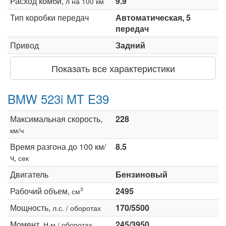
Расход комби,
9.9
л на 100 км
Тип коробки передач
Автоматическая, 5
передач
Привод
Задний
Показать все характеристики
BMW 523i MT E39
Максимальная скорость,
228
км/ч
Время разгона до 100 км/
8.5
ч,
сек
Двигатель
Бензиновый
Рабочий объем,
2495
3
см
Мощность,
170/5500
л.с. / оборотах
Момент,
245/3950
Н·м / оборотах