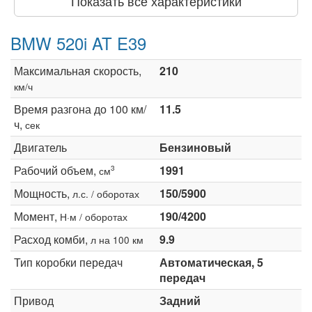
Показать все характеристики
BMW 520i AT E39
Максимальная скорость,
210
км/ч
Время разгона до 100 км/
11.5
ч,
сек
Двигатель
Бензиновый
Рабочий объем,
1991
3
см
Мощность,
150/5900
л.с. / оборотах
Момент,
190/4200
Н·м / оборотах
Расход комби,
9.9
л на 100 км
Тип коробки передач
Автоматическая, 5
передач
Привод
Задний