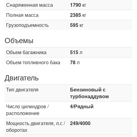
Снаряженная масса
1790
кг
Полная масса
2385
кг
Грузоподъемность
595
кг
Объемы
Объем багажника
515
л
Объем топливного бака
78
л
Двигатель
Тип двигателя
Бензиновый с
турбонаддувом
Число цилиндров /
4/Рядный
расположение
Мощность двигателя, л.с /
249/4000
оборотах