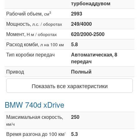
турбонаддувом
Рабочий объем,
2993
3
см
Мощность,
249/4000
л.с. / оборотах
Момент,
620/2000-2500
Н·м / оборотах
Расход комби,
5.8
л на 100 км
Тип коробки передач
Автоматическая, 8
передач
Привод
Полный
Показать все характеристики
BMW 740d xDrive
Максимальная скорость,
250
км/ч
Время разгона до 100 км/
5.3