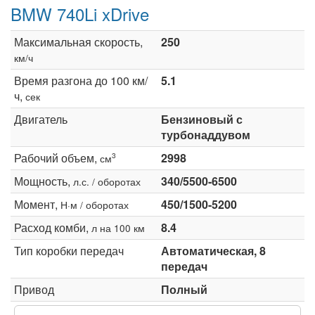
BMW 740Li xDrive
Максимальная скорость,
250
км/ч
Время разгона до 100 км/
5.1
ч,
сек
Двигатель
Бензиновый с
турбонаддувом
Рабочий объем,
2998
3
см
Мощность,
340/5500-6500
л.с. / оборотах
Момент,
450/1500-5200
Н·м / оборотах
Расход комби,
8.4
л на 100 км
Тип коробки передач
Автоматическая, 8
передач
Привод
Полный