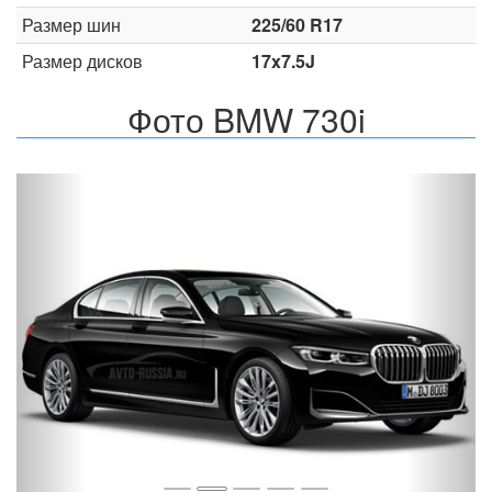
Размер шин
225/60 R17
Размер дисков
17x7.5J
Фото BMW 730i
Назад
Впер