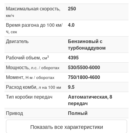
Максимальная скорость,
250
км/ч
Время разгона до 100 км/
4.0
ч,
сек
Двигатель
Бензиновый с
турбонаддувом
Рабочий объем,
4395
3
см
Мощность,
530/5500-6000
л.с. / оборотах
Момент,
750/1800-4600
Н·м / оборотах
Расход комби,
9.5
л на 100 км
Тип коробки передач
Автоматическая, 8
передач
Привод
Полный
Показать все характеристики