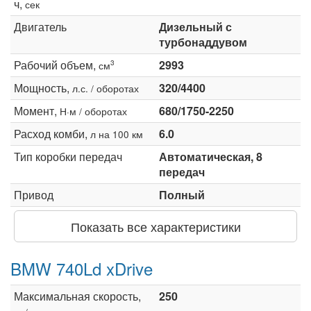
ч,
сек
Двигатель
Дизельный с
турбонаддувом
Рабочий объем,
2993
3
см
Мощность,
320/4400
л.с. / оборотах
Момент,
680/1750-2250
Н·м / оборотах
Расход комби,
6.0
л на 100 км
Тип коробки передач
Автоматическая, 8
передач
Привод
Полный
Показать все характеристики
BMW 740Ld xDrive
Максимальная скорость,
250