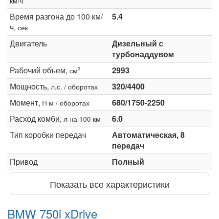
км/ч
Время разгона до 100 км/
5.4
ч,
сек
Двигатель
Дизельный с
турбонаддувом
Рабочий объем,
2993
3
см
Мощность,
320/4400
л.с. / оборотах
Момент,
680/1750-2250
Н·м / оборотах
Расход комби,
6.0
л на 100 км
Тип коробки передач
Автоматическая, 8
передач
Привод
Полный
Показать все характеристики
BMW 750i xDrive