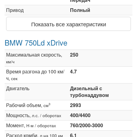
Привод
Полный
Показать все характеристики
BMW 750Ld xDrive
Максимальная скорость,
250
км/ч
Время разгона до 100 км/
4.7
ч,
сек
Двигатель
Дизельный с
турбонаддувом
Рабочий объем,
2993
3
см
Мощность,
400/4400
л.с. / оборотах
Момент,
760/2000-3000
Н·м / оборотах
Расход комби,
6.1
л на 100 км