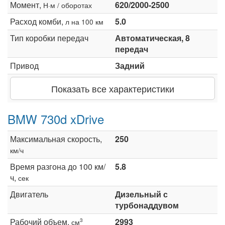
Момент,
620/2000-2500
Н·м / оборотах
Расход комби,
5.0
л на 100 км
Тип коробки передач
Автоматическая, 8
передач
Привод
Задний
Показать все характеристики
BMW 730d xDrive
Максимальная скорость,
250
км/ч
Время разгона до 100 км/
5.8
ч,
сек
Двигатель
Дизельный с
турбонаддувом
Рабочий объем,
2993
3
см