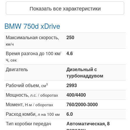
Показать все характеристики
BMW 750d xDrive
Максимальная скорость,
250
км/ч
Время разгона до 100 км/
4.6
ч,
сек
Двигатель
Дизельный с
турбонаддувом
Рабочий объем,
2993
3
см
Мощность,
400/4400
л.с. / оборотах
Момент,
760/2000-3000
Н·м / оборотах
Расход комби,
6.0
л на 100 км
Тип коробки передач
Автоматическая, 8
передач