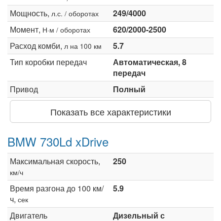
Мощность,
249/4000
л.с. / оборотах
Момент,
620/2000-2500
Н·м / оборотах
Расход комби,
5.7
л на 100 км
Тип коробки передач
Автоматическая, 8
передач
Привод
Полный
Показать все характеристики
BMW 730Ld xDrive
Максимальная скорость,
250
км/ч
Время разгона до 100 км/
5.9
ч,
сек
Двигатель
Дизельный с