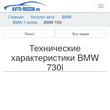
Togg
navig
Главная
Каталог авто
BMW
BMW 7-series
BMW 730i
Поиск
Все марки
Технические
характеристики BMW
730i