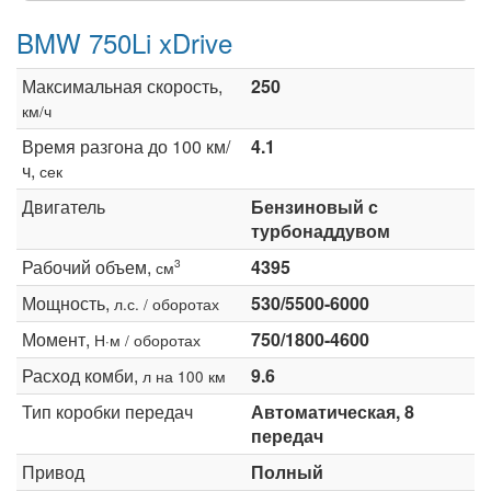
BMW 750Li xDrive
Максимальная скорость,
250
км/ч
Время разгона до 100 км/
4.1
ч,
сек
Двигатель
Бензиновый с
турбонаддувом
Рабочий объем,
4395
3
см
Мощность,
530/5500-6000
л.с. / оборотах
Момент,
750/1800-4600
Н·м / оборотах
Расход комби,
9.6
л на 100 км
Тип коробки передач
Автоматическая, 8
передач
Привод
Полный