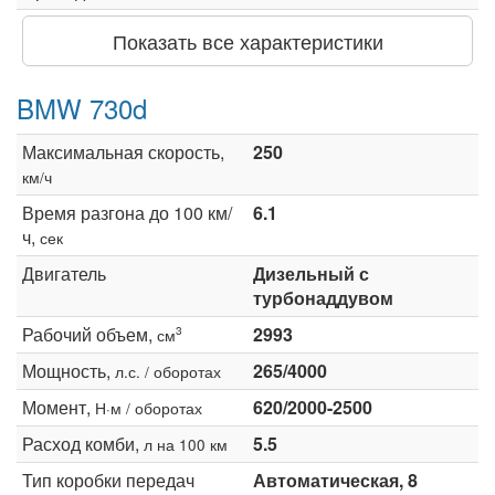
Показать все характеристики
BMW 730d
Максимальная скорость,
250
км/ч
Время разгона до 100 км/
6.1
ч,
сек
Двигатель
Дизельный с
турбонаддувом
Рабочий объем,
2993
3
см
Мощность,
265/4000
л.с. / оборотах
Момент,
620/2000-2500
Н·м / оборотах
Расход комби,
5.5
л на 100 км
Тип коробки передач
Автоматическая, 8