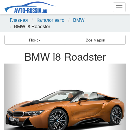
Togg
navig
Главная
Каталог авто
BMW
BMW i8 Roadster
Поиск
Все марки
BMW i8 Roadster
Назад
Впер