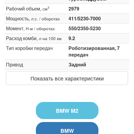
Рабочий объем,
2979
3
см
Мощность,
411/5230-7000
л.с. / оборотах
Момент,
550/2350-5230
Н·м / оборотах
Расход комби,
9.2
л на 100 км
Тип коробки передач
Роботизированная, 7
передач
Привод
Задний
Показать все характеристики
BMW M2
BMW