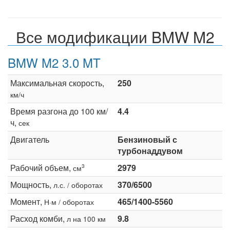
Все модификации BMW M2
BMW M2 3.0 MT
Максимальная скорость,
250
км/ч
Время разгона до 100 км/
4.4
ч,
сек
Двигатель
Бензиновый с
турбонаддувом
Рабочий объем,
2979
3
см
Мощность,
370/6500
л.с. / оборотах
Момент,
465/1400-5560
Н·м / оборотах
Расход комби,
9.8
л на 100 км