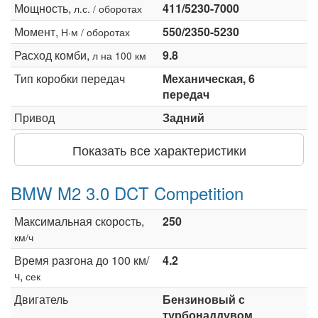
Мощность,
411/5230-7000
л.с. / оборотах
Момент,
550/2350-5230
Н·м / оборотах
Расход комби,
9.8
л на 100 км
Тип коробки передач
Механическая, 6
передач
Привод
Задний
Показать все характеристики
BMW M2 3.0 DCT Competition
Максимальная скорость,
250
км/ч
Время разгона до 100 км/
4.2
ч,
сек
Двигатель
Бензиновый с
турбонаддувом