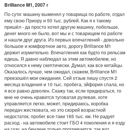
Brilliance M1, 2007 г
По сути: машину выменял у товарища по работе, отдал
ему свою Приору и 50 тыс. рублей. Как я к такому
пришёл - да просто хотел другую машину, побольше,
денег много не было, вот мы и с товарищем по работе
и нашли друг друга. Из первых впечатлений - довольно
большое и комфортное авто, дорогу Brilliance M1
держит изумительно. Впечатления как будто по рельсам
едешь. Я давно наблюдал за этим автомобилем, но
относился к нему скептически. Думал, как все китайцы.
Оказалось лучше, чем ожидал, скажем, Brilliance M1
превзошёл мои ожидания. Сей отзыв пишу спустя 2
месяца владения и 10 тыс. пробега, эйфория спала, но
я все равно доволен. Скажу так, если придираться, то
мне не очень нравится туговатая рулевая, хотя
управляется легко, может, придираюсь, коробка
передач жестковата, но это скорей возрастной
недостаток, пробег все-таки 165 тыс. км. Не радует
расход - на автомобиле стоит ГБО 4 поколения и я езду
на газу, на бензине только прогревается, так вот