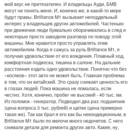
мой вкус не притязателен. И владельцы Ауди, БМВ
могут не понять меня. И, конечно же, в какой-то мере
будут правы. Brilliance M1 вызывает неподдельный
интерес у владельцев других автомобилей. Частенько
при движении люди буквально оборачивались в след и
некоторые просто заводили разговор по поводу этой
машины. Мне нравится просто управлять этим
автомобилем. Когда я сажусь за руль Brilliance M1, я
получаю удовольствие от его вождения. Плавный ход,
комфортная подвеска, тишина в салоне. На дальние
расстояния ездить одно удовольствие. Понятно что без
«косяков» этот авто не может быть. Главная проблема
в том, что он китайский. Это сразу снижает ценность его
в глазах людей. Пока машина не ломалась, если
честно. Хотя, конечно, пробег не высокий - 40 тыс. км.
Из поломок - генератор. Подводил два раз: подшипник
(цена вопроса 3 тыс. рублей) и щетки (цена примерно
такая же). Так как брал я его как бы некондиционным, в
Brilliance M1 было по мелочи много недочетов. С него
снимали детали для ремонта других авто. Какие, ну,