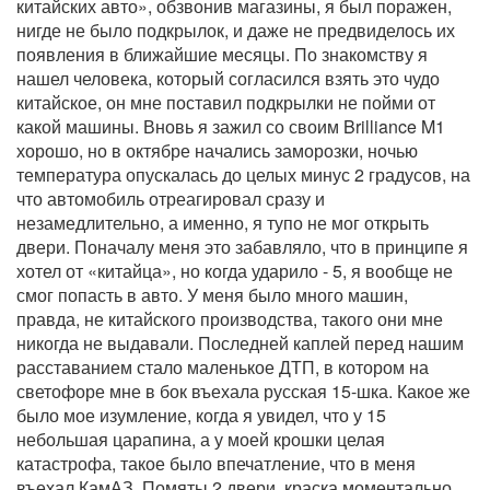
китайских авто», обзвонив магазины, я был поражен,
нигде не было подкрылок, и даже не предвиделось их
появления в ближайшие месяцы. По знакомству я
нашел человека, который согласился взять это чудо
китайское, он мне поставил подкрылки не пойми от
какой машины. Вновь я зажил со своим Brilliance M1
хорошо, но в октябре начались заморозки, ночью
температура опускалась до целых минус 2 градусов, на
что автомобиль отреагировал сразу и
незамедлительно, а именно, я тупо не мог открыть
двери. Поначалу меня это забавляло, что в принципе я
хотел от «китайца», но когда ударило - 5, я вообще не
смог попасть в авто. У меня было много машин,
правда, не китайского производства, такого они мне
никогда не выдавали. Последней каплей перед нашим
расставанием стало маленькое ДТП, в котором на
светофоре мне в бок въехала русская 15-шка. Какое же
было мое изумление, когда я увидел, что у 15
небольшая царапина, а у моей крошки целая
катастрофа, такое было впечатление, что в меня
въехал КамАЗ. Помяты 2 двери, краска моментально