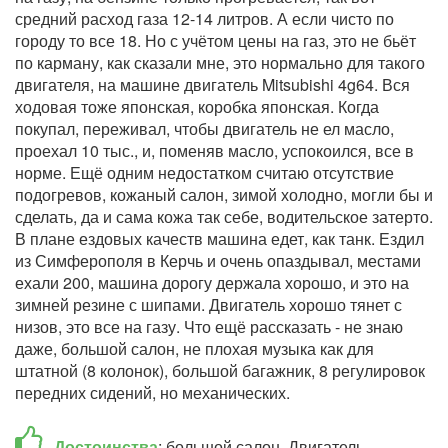
средний расход газа 12-14 литров. А если чисто по
городу то все 18. Но с учётом цены на газ, это не бьёт
по карману, как сказали мне, это нормально для такого
двигателя, на машине двигатель Mitsubishi 4g64. Вся
ходовая тоже японская, коробка японская. Когда
покупал, переживал, чтобы двигатель не ел масло,
проехал 10 тыс., и, поменяв масло, успокоился, все в
норме. Ещё одним недостатком считаю отсутствие
подогревов, кожаный салон, зимой холодно, могли бы и
сделать, да и сама кожа так себе, водительское затерто.
В плане ездовых качеств машина едет, как танк. Ездил
из Симферополя в Керчь и очень опаздывал, местами
ехали 200, машина дорогу держала хорошо, и это на
зимней резине с шипами. Двигатель хорошо тянет с
низов, это все на газу. Что ещё рассказать - не знаю
даже, большой салон, не плохая музыка как для
штатной (8 колонок), большой багажник, 8 регулировок
передних сидений, но механических.
Достоинства
: большой салон. Двигатель.