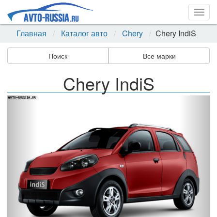
Togg
navig
Главная
Каталог авто
Chery
Chery IndiS
Поиск
Все марки
Chery IndiS
Назад
Впер