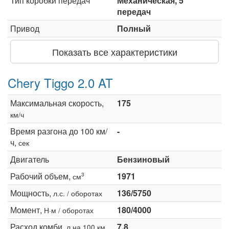
Тип коробки передач
Механическая, 5
передач
Привод
Полный
Показать все характеристики
Chery Tiggo 2.0 AT
Максимальная скорость,
175
км/ч
Время разгона до 100 км/
-
ч,
сек
Двигатель
Бензиновый
Рабочий объем,
1971
3
см
Мощность,
136/5750
л.с. / оборотах
Момент,
180/4000
Н·м / оборотах
Расход комби,
7.8
л на 100 км