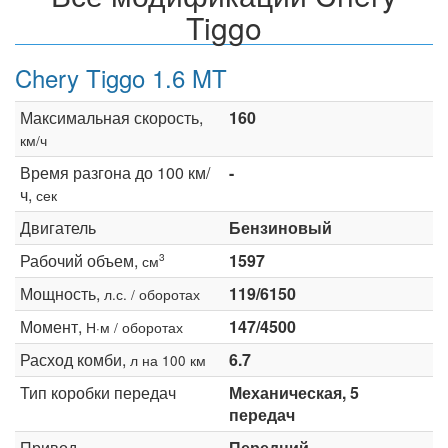
Tiggo
Chery Tiggo 1.6 MT
Максимальная скорость,
160
км/ч
Время разгона до 100 км/
-
ч,
сек
Двигатель
Бензиновый
Рабочий объем,
1597
3
см
Мощность,
119/6150
л.с. / оборотах
Момент,
147/4500
Н·м / оборотах
Расход комби,
6.7
л на 100 км
Тип коробки передач
Механическая, 5
передач
Привод
Передний