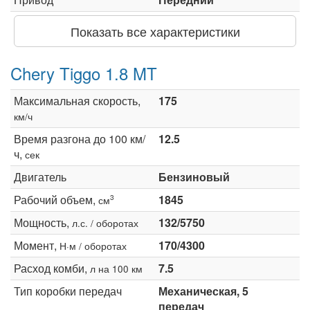
Показать все характеристики
Chery Tiggo 1.8 MT
Максимальная скорость,
175
км/ч
Время разгона до 100 км/
12.5
ч,
сек
Двигатель
Бензиновый
Рабочий объем,
1845
3
см
Мощность,
132/5750
л.с. / оборотах
Момент,
170/4300
Н·м / оборотах
Расход комби,
7.5
л на 100 км
Тип коробки передач
Механическая, 5
передач