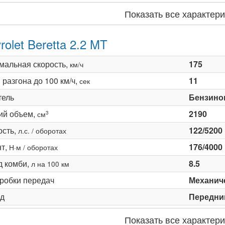
Показать все характери
rolet Beretta 2.2 MT
мальная скорость,
175
км/ч
разгона до 100 км/ч,
11
сек
тель
Бензино
ий объем,
2190
3
см
сть,
122/5200
л.с. / оборотах
т,
176/4000
Н·м / оборотах
д комби,
8.5
л на 100 км
оробки передач
Механиче
д
Передни
Показать все характери