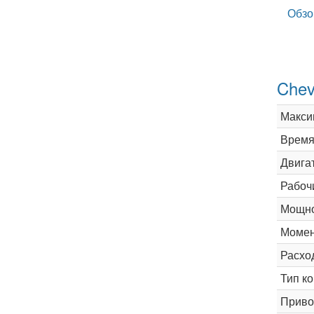
Обзо
Chev
Макси
Время 
Двига
Рабоч
Мощно
Момен
Расхо
Тип к
Приво