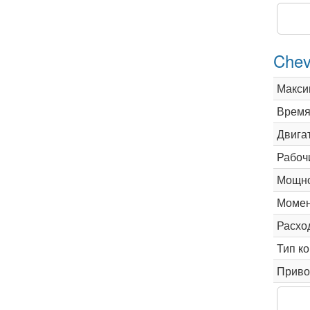
Chev
Макси
Время 
Двига
Рабоч
Мощно
Момен
Расхо
Тип к
Приво