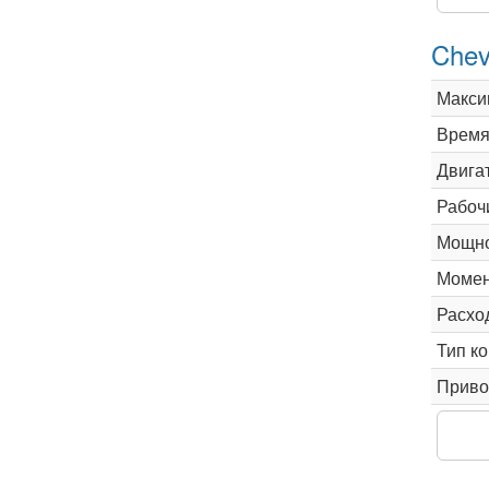
Chev
Макси
Время 
Двига
Рабоч
Мощно
Момен
Расхо
Тип к
Приво