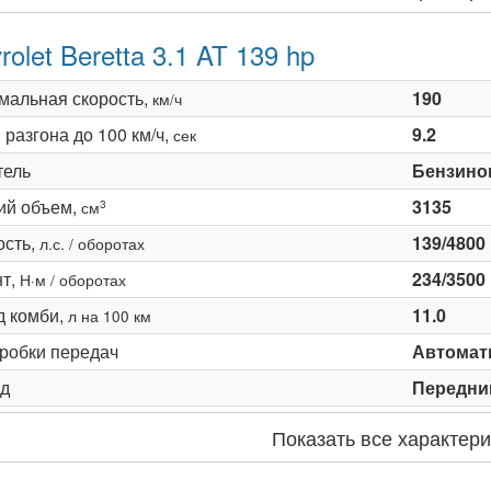
rolet Beretta 3.1 AT 139 hp
мальная скорость,
190
км/ч
разгона до 100 км/ч,
9.2
сек
тель
Бензино
ий объем,
3135
3
см
сть,
139/4800
л.с. / оборотах
т,
234/3500
Н·м / оборотах
д комби,
11.0
л на 100 км
оробки передач
Автомати
д
Передни
Показать все характери