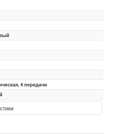
вый
ческая, 4 передачи
й
стики