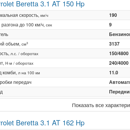
rolet Beretta 3.1 AT 150 Hp
мальная скорость,
190
км/ч
разгона до 100 км/ч,
9
сек
тель
Бензино
ий объем,
3137
3
см
сть,
150/4800
л.с. / оборотах
т,
240/4000
Н·м / оборотах
д комби,
11.0
л на 100 км
оробки передач
Автомати
д
Передни
Показать все характери
rolet Beretta 3.1 AT 162 Hp