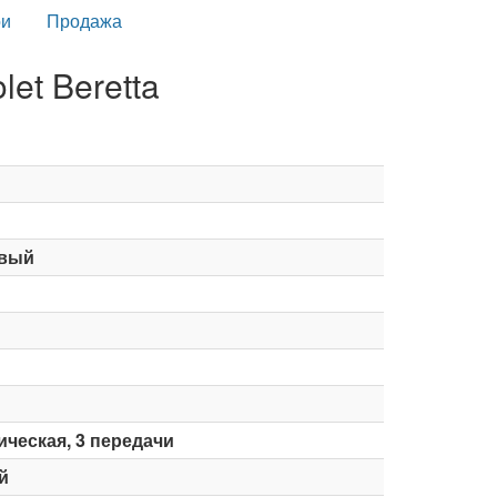
и
Продажа
et Beretta
вый
ческая, 3 передачи
й