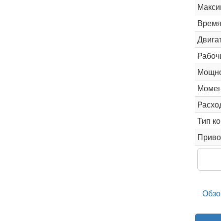
Макси
Время 
Двига
Рабоч
Мощно
Момен
Расхо
Тип к
Приво
Обзо