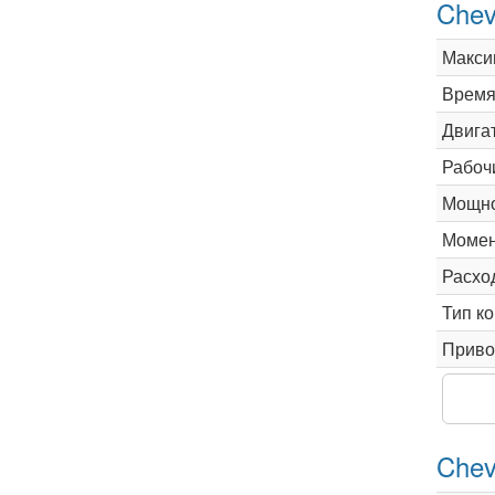
Chev
Макси
Время 
Двига
Рабоч
Мощно
Момен
Расхо
Тип к
Приво
Chev