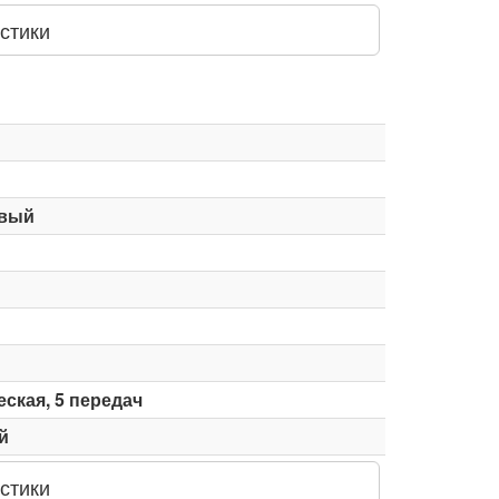
стики
вый
ская, 5 передач
й
стики