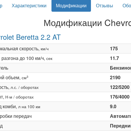
р
Характеристики
Модификации
Отзывы
Обо
Модификации Chevrol
rolet Beretta 2.2 AT
мальная скорость,
175
км/ч
разгона до 100 км/ч,
11.7
сек
тель
Бензино
ий объем,
2190
3
см
сть,
122/5200
л.с. / оборотах
т,
176/4000
Н·м / оборотах
д комби,
9.0
л на 100 км
оробки передач
Автомати
д
Передни