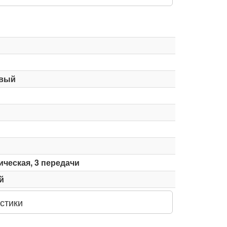
вый
ческая, 3 передачи
й
стики