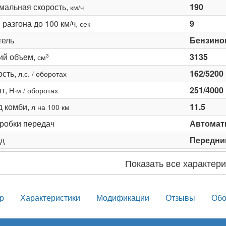
мальная скорость,
190
км/ч
разгона до 100 км/ч,
9
сек
тель
Бензино
ий объем,
3135
3
см
сть,
162/5200
л.с. / оборотах
т,
251/4000
Н·м / оборотах
д комби,
11.5
л на 100 км
оробки передач
Автомати
д
Передни
Показать все характери
р
Характеристики
Модификации
Отзывы
Обо