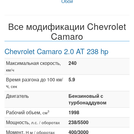
Обои
Все модификации Chevrolet
Camaro
Chevrolet Camaro 2.0 AT 238 hp
Максимальная скорость,
240
км/ч
Время разгона до 100 км/
5.9
ч,
сек
Двигатель
Бензиновый с
турбонаддувом
Рабочий объем,
1998
3
см
Мощность,
238/5500
л.с. / оборотах
Момент,
400/3000
Н·м / оборотах