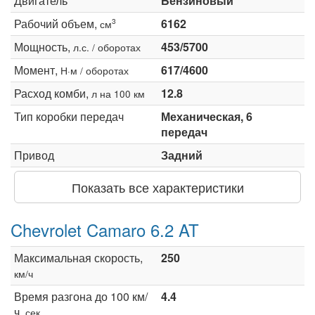
Двигатель
Бензиновый
Рабочий объем,
6162
3
см
Мощность,
453/5700
л.с. / оборотах
Момент,
617/4600
Н·м / оборотах
Расход комби,
12.8
л на 100 км
Тип коробки передач
Механическая, 6
передач
Привод
Задний
Показать все характеристики
Chevrolet Camaro 6.2 AT
Максимальная скорость,
250
км/ч
Время разгона до 100 км/
4.4
ч,
сек