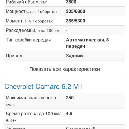
Рабочий объем,
3600
3
см
Мощность,
335/6800
л.с. / оборотах
Момент,
385/5300
Н·м / оборотах
Расход комби,
-
л на 100 км
Тип коробки передач
Автоматическая, 8
передач
Привод
Задний
Показать все характеристики
Chevrolet Camaro 6.2 MT
Максимальная скорость,
250
км/ч
Время разгона до 100 км/
4.6
ч,
сек