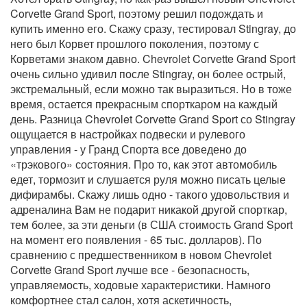
Corvette Grand Sport, поэтому решил подождать и
купить именно его. Скажу сразу, тестировал Stingray, до
него был Корвет прошлого поколения, поэтому с
Корветами знаком давно. Chevrolet Corvette Grand Sport
очень сильно удивил после Stingray, он более острый,
экстремальный, если можно так выразиться. Но в тоже
время, остается прекрасным спорткаром на каждый
день. Разница Chevrolet Corvette Grand Sport со Stingray
ощущается в настройках подвески и рулевого
управления - у Гранд Спорта все доведено до
«трэкового» состояния. Про то, как этот автомобиль
едет, тормозит и слушается руля можно писать целые
дифирамбы. Скажу лишь одно - такого удовольствия и
адреналина Вам не подарит никакой другой спорткар,
тем более, за эти деньги (в США стоимость Grand Sport
на момент его появления - 65 тыс. долларов). По
сравнению с предшественником в новом Chevrolet
Corvette Grand Sport лучше все - безопасность,
управляемость, ходовые характеристики. Намного
комфортнее стал салон, хотя аскетичность,