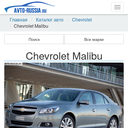
Togg
navig
Главная
Каталог авто
Chevrolet
Chevrolet Malibu
Поиск
Все марки
Chevrolet Malibu
Назад
Впер