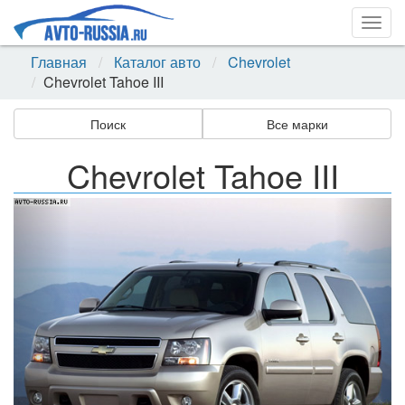
Togg
navig
Главная
Каталог авто
Chevrolet
Chevrolet Tahoe III
Поиск
Все марки
Chevrolet Tahoe III
Назад
Впер