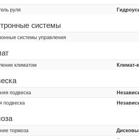
тель руля
Гидроус
тронные системы
ронные системы управления
мат
ление климатом
Климат-
еска
няя подвеска
Независ
я подвеска
Независ
оза
ние тормоза
Дисковы