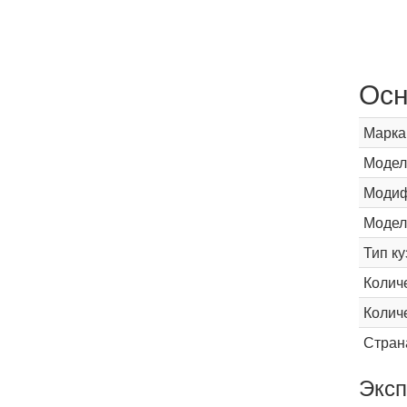
Осн
Марка
Модел
Модиф
Модел
Тип ку
Колич
Колич
Стран
Эксп