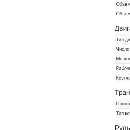
Объем
Объем
Двиг
Тип д
Число
Мощнос
Рабоч
Крутящ
Тран
Приво
Тип к
Рул