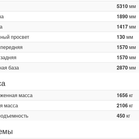
5310
мм
на
1890
мм
а
1417
мм
ный просвет
130
мм
 передняя
1570
мм
 задняя
1570
мм
ная база
2870
мм
са
женная масса
1656
кг
я масса
2106
кг
подъемность
450
кг
емы