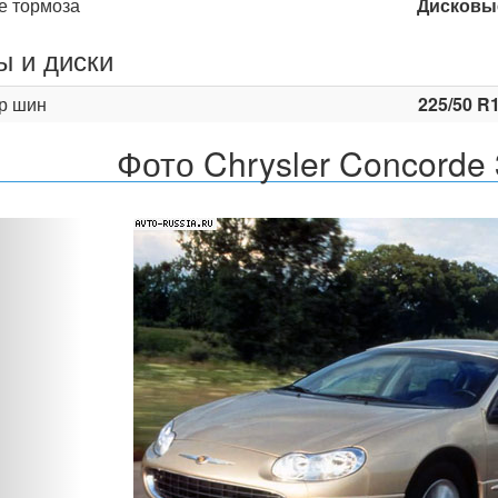
е тормоза
Дисковы
 и диски
р шин
225/50 R
Фото Chrysler Concorde 
Назад