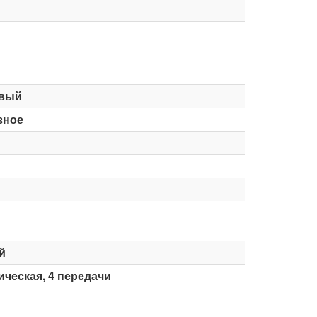
вый
зное
й
ческая, 4 передачи