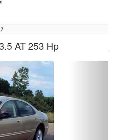
е
17
3.5 AT 253 Hp
Вперед