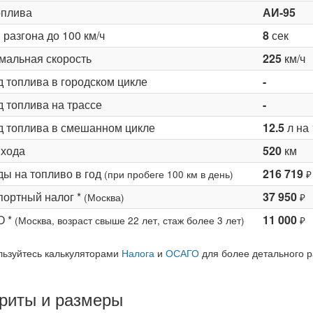
оплива
АИ-95
разгона до 100 км/ч
8
сек
мальная скорость
225
км/ч
д топлива в городском цикле
-
 топлива на трассе
-
д топлива в смешанном цикле
12.5
л на 
 хода
520
км
ды на топливо в год
216 719
(при пробеге 100 км в день)
₽
портный налог *
37 950
(Москва)
₽
О *
11 000
(Москва, возраст свыше 22 лет, стаж более 3 лет)
₽
льзуйтесь калькуляторами
Налога
и
ОСАГО
для более детального р
риты и размеры