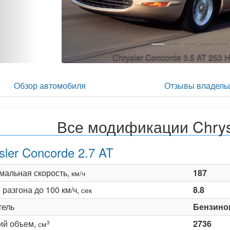
Chrysler Concorde 3.5 AT 253 H
Обзор автомобиля
Отзывы владель
Все модификации Chrys
sler Concorde 2.7 AT
мальная скорость,
187
км/ч
разгона до 100 км/ч,
8.8
сек
тель
Бензино
ий объем,
2736
3
см