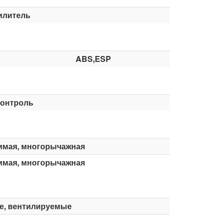
илитель
ABS,ESP
контроль
имая, многорычажная
имая, многорычажная
е, вентилируемые