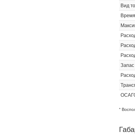
Вид т
Время 
Макси
Расхо
Расход
Расхо
Запас
Расхо
Транс
ОСАГ
* Воспо
Габа