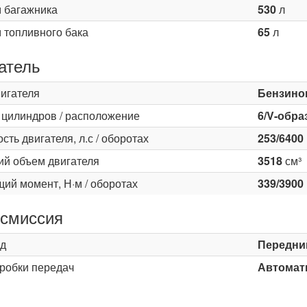
 багажника
530
л
 топливного бака
65
л
атель
вигателя
Бензино
 цилиндров / расположение
6/V-обра
ть двигателя, л.с / оборотах
253/6400
ий объем двигателя
3518
см³
ий момент, Н·м / оборотах
339/3900
смиссия
д
Передни
оробки передач
Автомати
ь