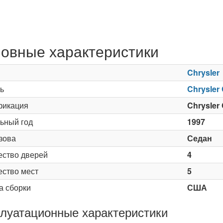
овные характеристики
Chrysler
ь
Chrysler
икация
Chrysler
ьный год
1997
зова
Седан
ество дверей
4
ество мест
5
а сборки
США
луатационные характеристики