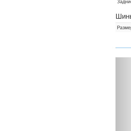
Задни
Шины
Разме