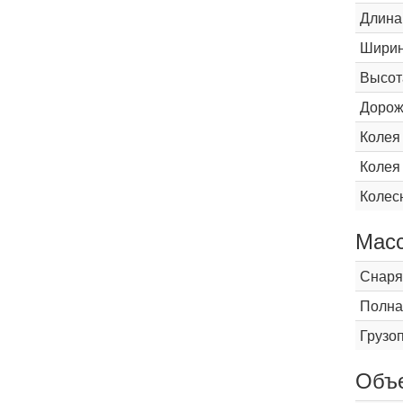
Длина
Шири
Высот
Дорож
Колея
Колея
Колес
Мас
Снаря
Полна
Грузо
Объ