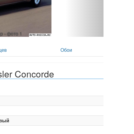
p - фото 2
цев
Обои
ler Concorde
вый