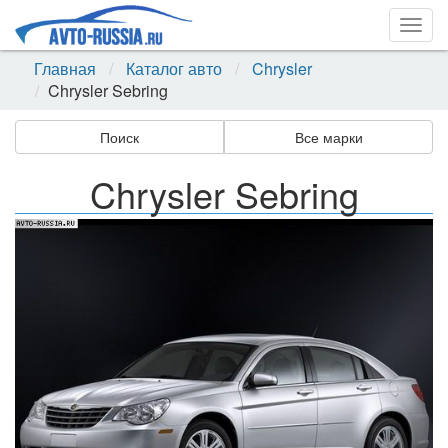
Togg
navig
Главная
Каталог авто
Chrysler
Chrysler Sebring
Поиск
Все марки
Chrysler Sebring
Назад
Впер