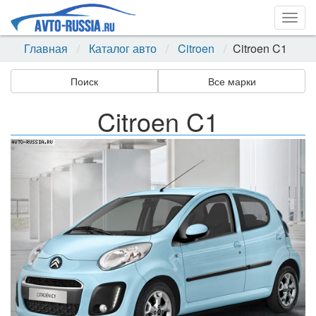
Togg
navig
Главная
Каталог авто
Citroen
Citroen C1
Поиск
Все марки
Citroen C1
Назад
Впер