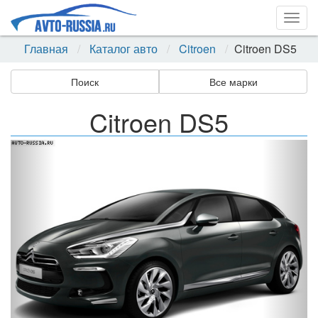
Togg
navig
Главная
Каталог авто
Citroen
Citroen DS5
Поиск
Все марки
Citroen DS5
Назад
Впер