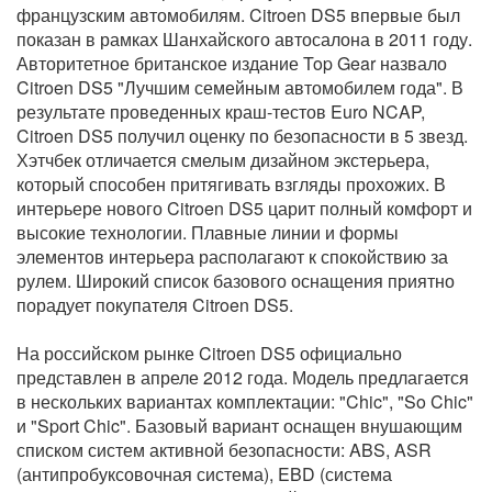
французским автомобилям. Citroen DS5 впервые был
показан в рамках Шанхайского автосалона в 2011 году.
Авторитетное британское издание Top Gear назвало
Citroen DS5 "Лучшим семейным автомобилем года". В
результате проведенных краш-тестов Euro NCAP,
Citroen DS5 получил оценку по безопасности в 5 звезд.
Хэтчбек отличается смелым дизайном экстерьера,
который способен притягивать взгляды прохожих. В
интерьере нового Citroen DS5 царит полный комфорт и
высокие технологии. Плавные линии и формы
элементов интерьера располагают к спокойствию за
рулем. Широкий список базового оснащения приятно
порадует покупателя Citroen DS5.
На российском рынке Citroen DS5 официально
представлен в апреле 2012 года. Модель предлагается
в нескольких вариантах комплектации: "Chic", "So Chic"
и "Sport Chic". Базовый вариант оснащен внушающим
списком систем активной безопасности: ABS, ASR
(антипробуксовочная система), EBD (система