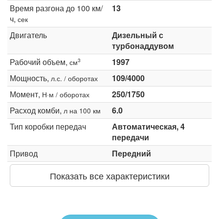
Время разгона до 100 км/
13
ч,
сек
Двигатель
Дизельный с
турбонаддувом
Рабочий объем,
1997
3
см
Мощность,
109/4000
л.с. / оборотах
Момент,
250/1750
Н·м / оборотах
Расход комби,
6.0
л на 100 км
Тип коробки передач
Автоматическая, 4
передачи
Привод
Передний
Показать все характеристики