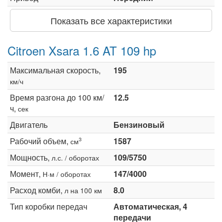
Показать все характеристики
Citroen Xsara 1.6 AT 109 hp
Максимальная скорость,
195
км/ч
Время разгона до 100 км/
12.5
ч,
сек
Двигатель
Бензиновый
Рабочий объем,
1587
3
см
Мощность,
109/5750
л.с. / оборотах
Момент,
147/4000
Н·м / оборотах
Расход комби,
8.0
л на 100 км
Тип коробки передач
Автоматическая, 4
передачи