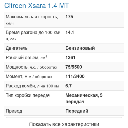
Citroen Xsara 1.4 MT
Максимальная скорость,
175
км/ч
Время разгона до 100 км/
14.1
ч,
сек
Двигатель
Бензиновый
Рабочий объем,
1361
3
см
Мощность,
75/5500
л.с. / оборотах
Момент,
111/3400
Н·м / оборотах
Расход комби,
6.7
л на 100 км
Тип коробки передач
Механическая, 5
передач
Привод
Передний
Показать все характеристики