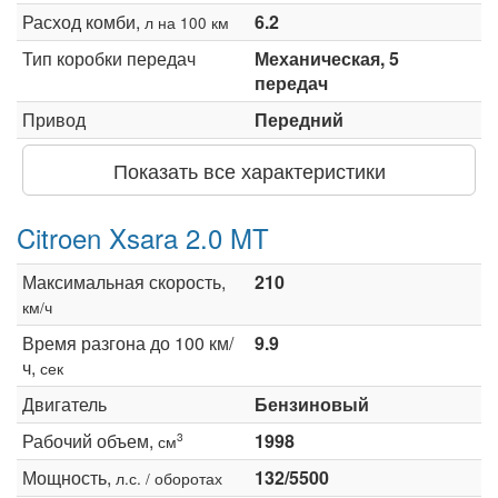
Расход комби,
6.2
л на 100 км
Тип коробки передач
Механическая, 5
передач
Привод
Передний
Показать все характеристики
Citroen Xsara 2.0 MT
Максимальная скорость,
210
км/ч
Время разгона до 100 км/
9.9
ч,
сек
Двигатель
Бензиновый
Рабочий объем,
1998
3
см
Мощность,
132/5500
л.с. / оборотах