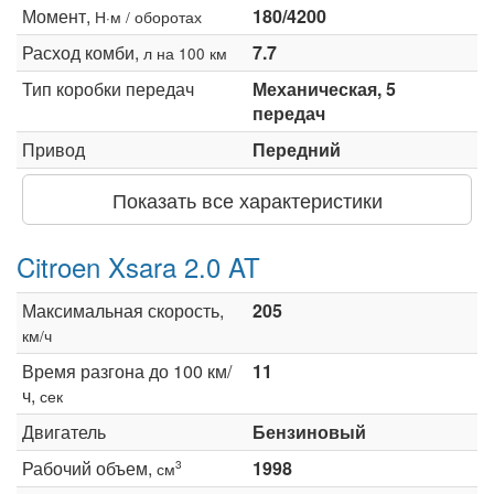
Момент,
180/4200
Н·м / оборотах
Расход комби,
7.7
л на 100 км
Тип коробки передач
Механическая, 5
передач
Привод
Передний
Показать все характеристики
Citroen Xsara 2.0 AT
Максимальная скорость,
205
км/ч
Время разгона до 100 км/
11
ч,
сек
Двигатель
Бензиновый
Рабочий объем,
1998
3
см