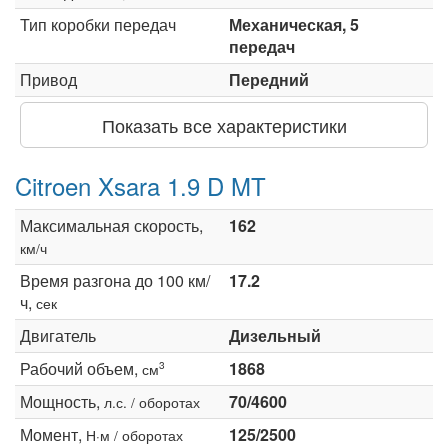
Тип коробки передач
Механическая, 5
передач
Привод
Передний
Показать все характеристики
Citroen Xsara 1.9 D MT
Максимальная скорость,
162
км/ч
Время разгона до 100 км/
17.2
ч,
сек
Двигатель
Дизельный
Рабочий объем,
1868
3
см
Мощность,
70/4600
л.с. / оборотах
Момент,
125/2500
Н·м / оборотах