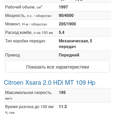
Рабочий объем,
1997
3
см
Мощность,
90/4000
л.с. / оборотах
Момент,
205/1900
Н·м / оборотах
Расход комби,
5.4
л на 100 км
Тип коробки передач
Механическая, 5
передач
Привод
Передний
Показать все характеристики
Citroen Xsara 2.0 HDi MT 109 Hp
Максимальная скорость,
195
км/ч
Время разгона до 100 км/
11.3
ч,
сек