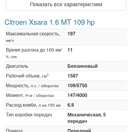
Показать все характеристики
Citroen Xsara 1.6 MT 109 hp
Максимальная скорость,
197
км/ч
Время разгона до 100 км/
11
ч,
сек
Двигатель
Бензиновый
Рабочий объем,
1587
3
см
Мощность,
109/5750
л.с. / оборотах
Момент,
147/4000
Н·м / оборотах
Расход комби,
6.9
л на 100 км
Тип коробки передач
Механическая, 5
передач
Привод
Передний