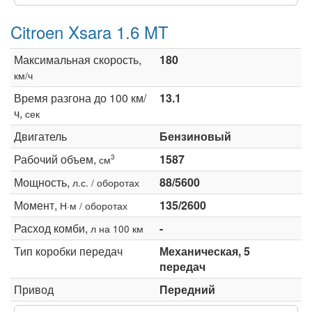
Citroen Xsara 1.6 MT
Максимальная скорость,
180
км/ч
Время разгона до 100 км/
13.1
ч,
сек
Двигатель
Бензиновый
Рабочий объем,
1587
3
см
Мощность,
88/5600
л.с. / оборотах
Момент,
135/2600
Н·м / оборотах
Расход комби,
-
л на 100 км
Тип коробки передач
Механическая, 5
передач
Привод
Передний