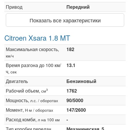
Привод
Передний
Показать все характеристики
Citroen Xsara 1.8 MT
Максимальная скорость,
182
км/ч
Время разгона до 100 км/
13.1
ч,
сек
Двигатель
Бензиновый
Рабочий объем,
1762
3
см
Мощность,
90/5000
л.с. / оборотах
Момент,
147/2600
Н·м / оборотах
Расход комби,
-
л на 100 км
Тип коробки передач
Механическая, 5