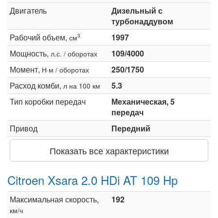
Двигатель
Дизельный с
турбонаддувом
Рабочий объем,
1997
3
см
Мощность,
109/4000
л.с. / оборотах
Момент,
250/1750
Н·м / оборотах
Расход комби,
5.3
л на 100 км
Тип коробки передач
Механическая, 5
передач
Привод
Передний
Показать все характеристики
Citroen Xsara 2.0 HDi AT 109 Hp
Максимальная скорость,
192
км/ч