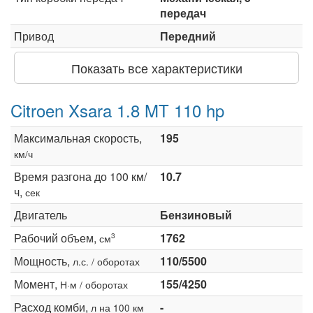
передач
Привод
Передний
Показать все характеристики
Citroen Xsara 1.8 MT 110 hp
Максимальная скорость,
195
км/ч
Время разгона до 100 км/
10.7
ч,
сек
Двигатель
Бензиновый
Рабочий объем,
1762
3
см
Мощность,
110/5500
л.с. / оборотах
Момент,
155/4250
Н·м / оборотах
Расход комби,
-
л на 100 км