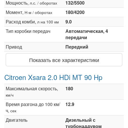
Мощность,
132/5500
л.с. / оборотах
Момент,
180/4200
Н·м / оборотах
Расход комби,
9.0
л на 100 км
Тип коробки передач
Автоматическая, 4
передачи
Привод
Передний
Показать все характеристики
Citroen Xsara 2.0 HDi MT 90 Hp
Максимальная скорость,
180
км/ч
Время разгона до 100 км/
12.9
ч,
сек
Двигатель
Дизельный с
турбонаддувом