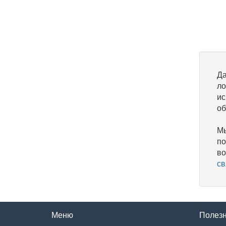
Да
ло
ис
об
Мы
по
во
св
Меню
Полез