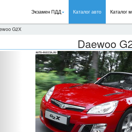
Экзамен ПДД
Каталог авто
Каталог м
ewoo G2X
Daewoo G
Назад