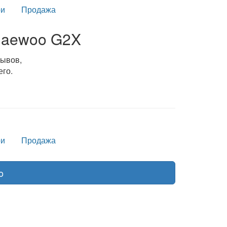
и
Продажа
Daewoo G2X
зывов,
его.
и
Продажа
o