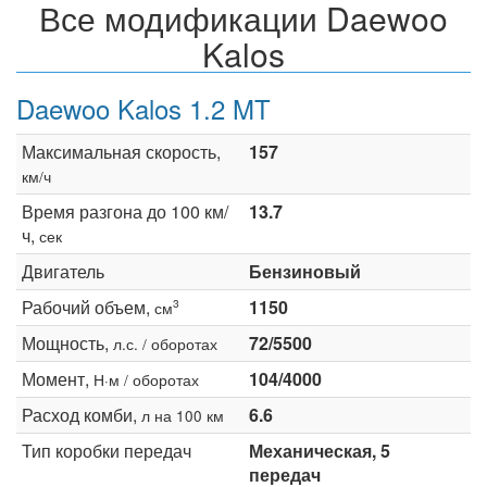
Все модификации Daewoo
Kalos
Daewoo Kalos 1.2 MT
Максимальная скорость,
157
км/ч
Время разгона до 100 км/
13.7
ч,
сек
Двигатель
Бензиновый
Рабочий объем,
1150
3
см
Мощность,
72/5500
л.с. / оборотах
Момент,
104/4000
Н·м / оборотах
Расход комби,
6.6
л на 100 км
Тип коробки передач
Механическая, 5
передач