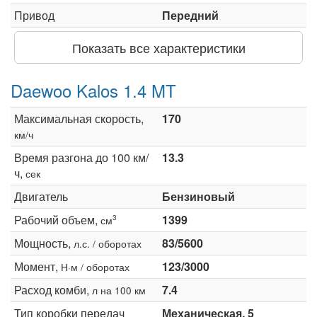
Привод
Передний
Показать все характеристики
Daewoo Kalos 1.4 MT
Максимальная скорость,
170
км/ч
Время разгона до 100 км/
13.3
ч,
сек
Двигатель
Бензиновый
Рабочий объем,
1399
3
см
Мощность,
83/5600
л.с. / оборотах
Момент,
123/3000
Н·м / оборотах
Расход комби,
7.4
л на 100 км
Тип коробки передач
Механическая, 5