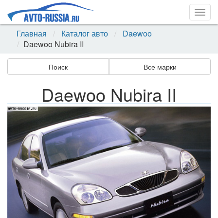
Togg
navig
Главная
Каталог авто
Daewoo
Daewoo Nubira II
Поиск
Все марки
Daewoo Nubira II
Назад
Впер