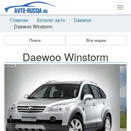
Togg
navig
Главная
Каталог авто
Daewoo
Daewoo Winstorm
Поиск
Все марки
Daewoo Winstorm
Назад
Впер