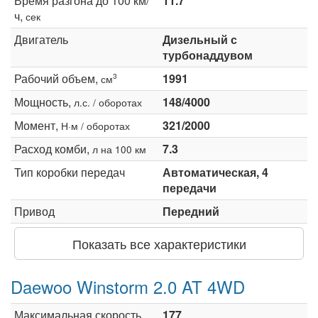
Время разгона до 100 км/
11.7
ч,
сек
Двигатель
Дизельный с
турбонаддувом
Рабочий объем,
1991
3
см
Мощность,
148/4000
л.с. / оборотах
Момент,
321/2000
Н·м / оборотах
Расход комби,
7.3
л на 100 км
Тип коробки передач
Автоматическая, 4
передачи
Привод
Передний
Показать все характеристики
Daewoo Winstorm 2.0 AT 4WD
Максимальная скорость,
177