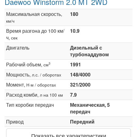
Daewoo Winstorm 2.0 MT 2WD
Максимальная скорость,
180
км/ч
Время разгона до 100 км/
10.9
ч,
сек
Двигатель
Дизельный с
турбонаддувом
Рабочий объем,
1991
3
см
Мощность,
148/4000
л.с. / оборотах
Момент,
321/2000
Н·м / оборотах
Расход комби,
7.9
л на 100 км
Тип коробки передач
Механическая, 5
передач
Привод
Передний
Показать все характеристики