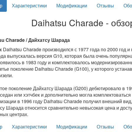
р
Характеристики
Модификации
Отзывы
Обо
Daihatsu Charade - обз
su Charade / Дайхатсу Шарада
к Daihatsu Charade производился с 1977 года по 2000 год 
ода выпускалась версия G10, которая была очень популярн
появилось в 1983 году и комплектовалось модернизированн
ретье поколение Daihatsu Charade (G100), у которого устана
изели.
тое поколение Дайхатсу Шарада (G200) дебютировало в 199
 седан или хэтчбек и дополнительно могла комплектоваться
изации в 1996 году Daihatsu Charade получил внешний вид, 
су Шарада относится сравнительно невысокая цена и дост
ных центрах.
р
Характеристики
Модификации
Отзывы
Обо