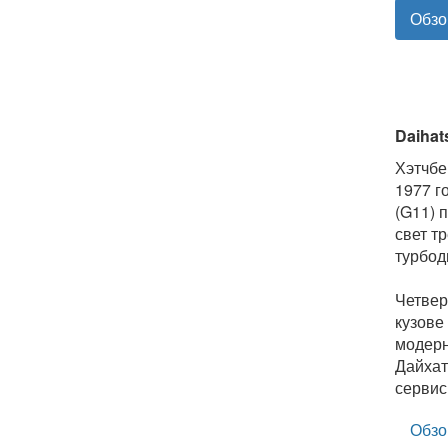
Обзо
Daihat
Хэтчбе
1977 г
(G11) 
свет т
турбод
Четвер
кузове
модерн
Дайхат
сервис
Обзо