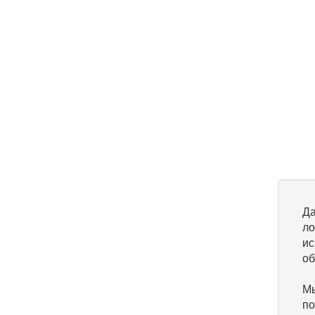
Да
ло
ис
об
Мы
по