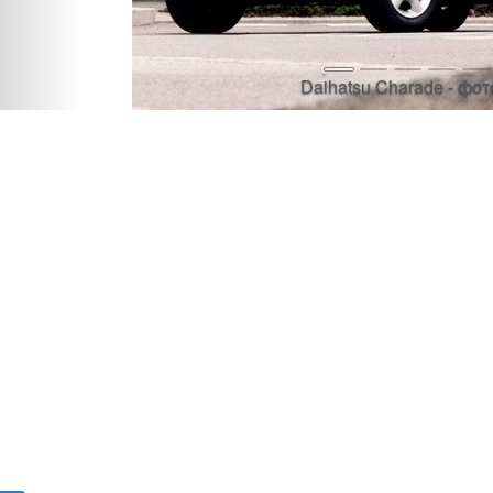
Daihatsu Charade - фот