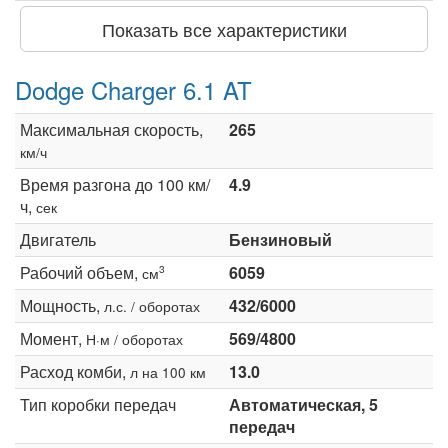
Показать все характеристики
Dodge Charger 6.1 AT
Максимальная скорость,
265
км/ч
Время разгона до 100 км/
4.9
ч,
сек
Двигатель
Бензиновый
Рабочий объем,
6059
3
см
Мощность,
432/6000
л.с. / оборотах
Момент,
569/4800
Н·м / оборотах
Расход комби,
13.0
л на 100 км
Тип коробки передач
Автоматическая, 5
передач