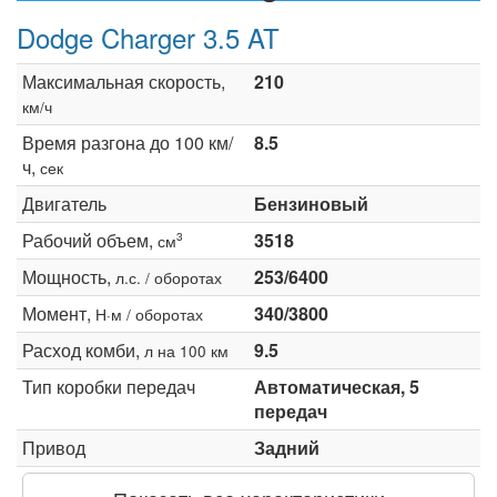
Dodge Charger 3.5 AT
Максимальная скорость,
210
км/ч
Время разгона до 100 км/
8.5
ч,
сек
Двигатель
Бензиновый
Рабочий объем,
3518
3
см
Мощность,
253/6400
л.с. / оборотах
Момент,
340/3800
Н·м / оборотах
Расход комби,
9.5
л на 100 км
Тип коробки передач
Автоматическая, 5
передач
Привод
Задний