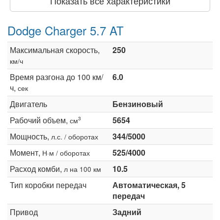
Показать все характеристики
Dodge Charger 5.7 AT
Максимальная скорость,
250
км/ч
Время разгона до 100 км/
6.0
ч,
сек
Двигатель
Бензиновый
Рабочий объем,
5654
3
см
Мощность,
344/5000
л.с. / оборотах
Момент,
525/4000
Н·м / оборотах
Расход комби,
10.5
л на 100 км
Тип коробки передач
Автоматическая, 5
передач
Привод
Задний