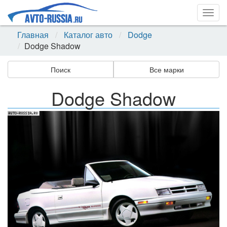
Togg
navig
Главная
Каталог авто
Dodge
Dodge Shadow
Поиск
Все марки
Dodge Shadow
Назад
Впер