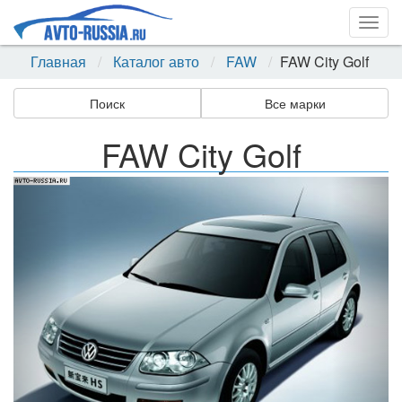
Togg
navig
Главная
Каталог авто
FAW
FAW City Golf
Поиск
Все марки
FAW City Golf
Назад
Впер