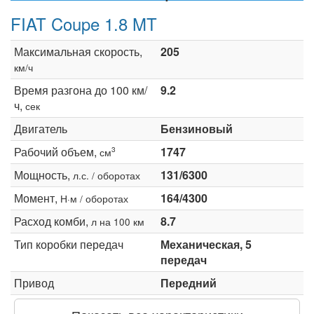
FIAT Coupe 1.8 MT
Максимальная скорость,
205
км/ч
Время разгона до 100 км/
9.2
ч,
сек
Двигатель
Бензиновый
Рабочий объем,
1747
3
см
Мощность,
131/6300
л.с. / оборотах
Момент,
164/4300
Н·м / оборотах
Расход комби,
8.7
л на 100 км
Тип коробки передач
Механическая, 5
передач
Привод
Передний