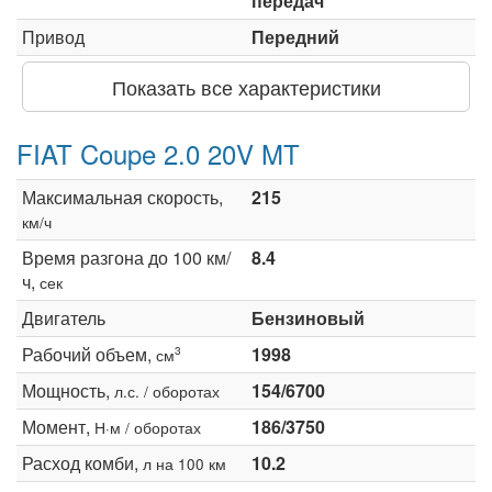
передач
Привод
Передний
Показать все характеристики
FIAT Coupe 2.0 20V MT
Максимальная скорость,
215
км/ч
Время разгона до 100 км/
8.4
ч,
сек
Двигатель
Бензиновый
Рабочий объем,
1998
3
см
Мощность,
154/6700
л.с. / оборотах
Момент,
186/3750
Н·м / оборотах
Расход комби,
10.2
л на 100 км