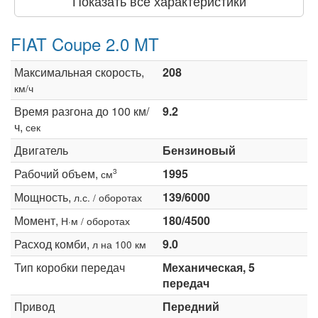
Показать все характеристики
FIAT Coupe 2.0 MT
Максимальная скорость,
208
км/ч
Время разгона до 100 км/
9.2
ч,
сек
Двигатель
Бензиновый
Рабочий объем,
1995
3
см
Мощность,
139/6000
л.с. / оборотах
Момент,
180/4500
Н·м / оборотах
Расход комби,
9.0
л на 100 км
Тип коробки передач
Механическая, 5
передач
Привод
Передний