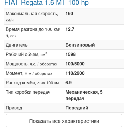
FIAT Regata 1.6 MT 100 hp
Максимальная скорость,
160
км/ч
Время разгона до 100 км/
12.7
ч,
сек
Двигатель
Бензиновый
Рабочий объем,
1598
3
см
Мощность,
100/5000
л.с. / оборотах
Момент,
110/2900
Н·м / оборотах
Расход комби,
6.9
л на 100 км
Тип коробки передач
Механическая, 5
передач
Привод
Передний
Показать все характеристики