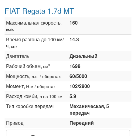
FIAT Regata 1.7d MT
Максимальная скорость,
160
км/ч
Время разгона до 100 км/
14.3
ч,
сек
Двигатель
Дизельный
Рабочий объем,
1698
3
см
Мощность,
60/5000
л.с. / оборотах
Момент,
102/2800
Н·м / оборотах
Расход комби,
5.9
л на 100 км
Тип коробки передач
Механическая, 5
передач
Привод
Передний