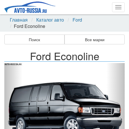
Togg
navig
Главная
Каталог авто
Ford
Ford Econoline
Поиск
Все марки
Ford Econoline
Назад
Впер