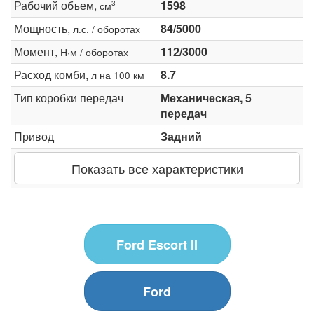
Рабочий объем,
1598
3
см
Мощность,
84/5000
л.с. / оборотах
Момент,
112/3000
Н·м / оборотах
Расход комби,
8.7
л на 100 км
Тип коробки передач
Механическая, 5
передач
Привод
Задний
Показать все характеристики
Ford Escort II
Ford