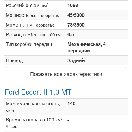
Рабочий объем,
1098
3
см
Мощность,
45/5000
л.с. / оборотах
Момент,
78/3500
Н·м / оборотах
Расход комби,
6.5
л на 100 км
Тип коробки передач
Механическая, 4
передачи
Привод
Задний
Показать все характеристики
Ford Escort II 1.3 MT
Максимальная скорость,
140
км/ч
Время разгона до 100 км/
-
ч,
сек