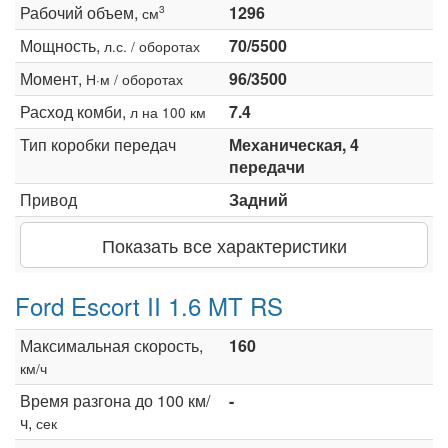
Рабочий объем,
1296
3
см
Мощность,
70/5500
л.с. / оборотах
Момент,
96/3500
Н·м / оборотах
Расход комби,
7.4
л на 100 км
Тип коробки передач
Механическая, 4
передачи
Привод
Задний
Показать все характеристики
Ford Escort II 1.6 MT RS
Максимальная скорость,
160
км/ч
Время разгона до 100 км/
-
ч,
сек