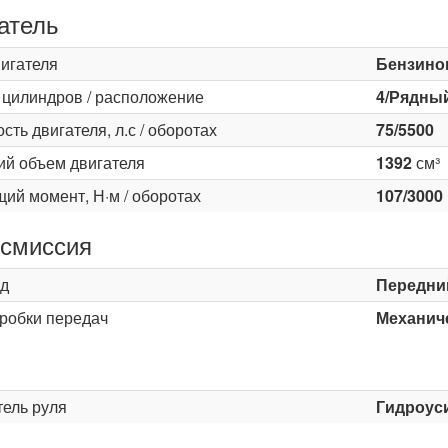
атель
вигателя
Бензино
 цилиндров / расположение
4/Рядны
ть двигателя, л.с / оборотах
75/5500
ий объем двигателя
1392
см³
ий момент, Н·м / оборотах
107/3000
смиссия
д
Передни
оробки передач
Механиче
ь
тель руля
Гидроус