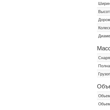
Шири
Высот
Дорож
Колес
Диаме
Мас
Снаря
Полна
Грузо
Объ
Объем
Объем