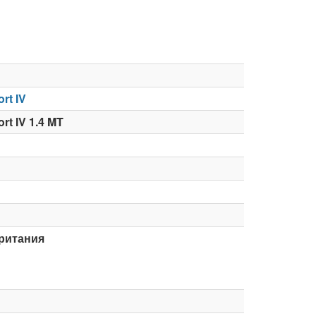
rt IV
rt IV 1.4 MT
ритания