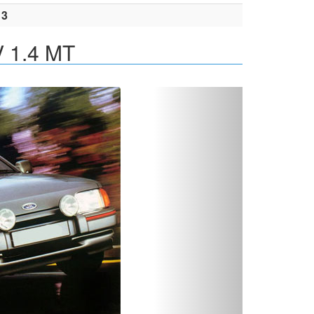
13
V 1.4 MT
Вперед