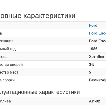
овные характеристики
Ford
ь
Ford Esco
икация
Ford Esco
ьный год
1986
зова
Хэтчбек
ество дверей
3-5
ество мест
5
а сборки
Великоб
луатационные характеристики
оплива
АИ-92