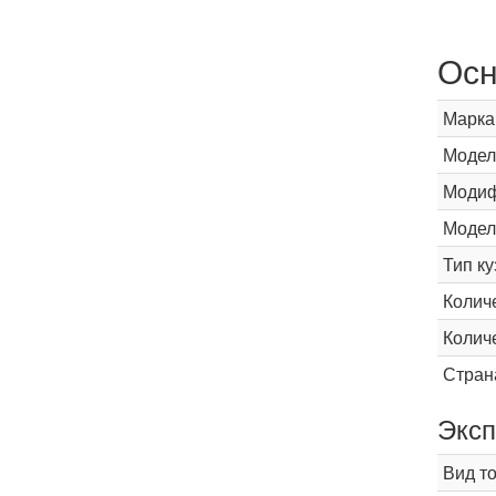
Осн
Марка
Модел
Модиф
Модел
Тип ку
Колич
Колич
Стран
Эксп
Вид т