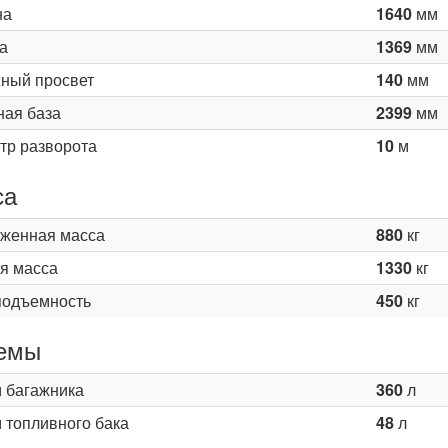
на
1640
мм
а
1369
мм
ный просвет
140
мм
ная база
2399
мм
тр разворота
10
м
са
женная масса
880
кг
я масса
1330
кг
подъемность
450
кг
емы
 багажника
360
л
 топливного бака
48
л