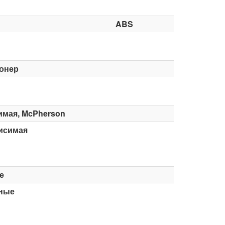
ABS
онер
имая, McPherson
исимая
е
ные