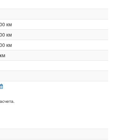
00 км
00 км
00 км
км
асчета.