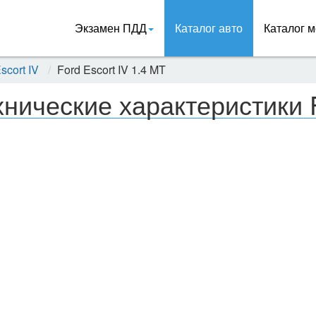
Экзамен ПДД
Каталог авто
Каталог м
scort IV
Ford Escort IV 1.4 MT
хнические характеристики F