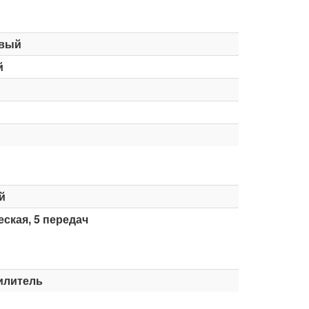
вый
й
й
ская, 5 передач
илитель