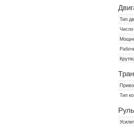
Двиг
Тип д
Число
Мощнос
Рабоч
Крутящ
Тран
Приво
Тип к
Рул
Усили