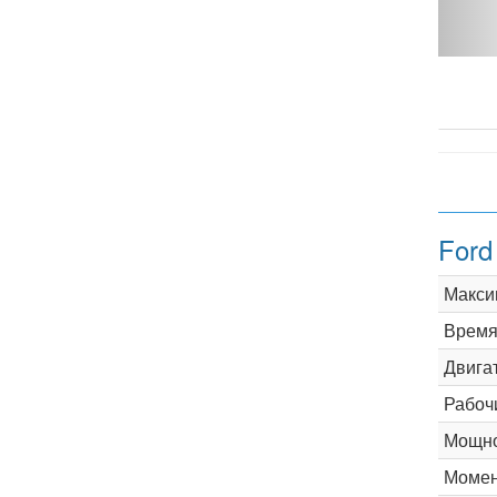
4 MT - фото 1
Ford
Макси
Время 
Двига
Рабоч
Мощно
Момен