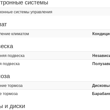
тронные системы
ронные системы управления
мат
ление климатом
Кондици
еска
няя подвеска
Независ
я подвеска
Полузав
оза
ние тормоза
Дисковы
е тормоза
Барабан
 и диски