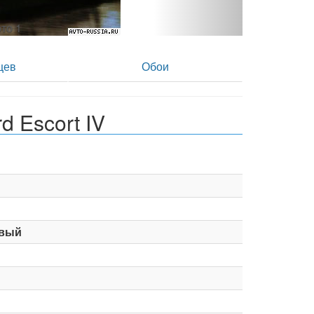
фото 2
цев
Обои
 Escort IV
вый