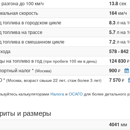
разгона до 100 км/ч
13.8
сек
мальная скорость
164
км/ч
д топлива в городском цикле
8.3
л на 1
 топлива на трассе
5.7
л на 1
д топлива в смешанном цикле
7.2
л на 1
 хода
578 - 842
ды на топливо в год
124 830
(при пробеге 100 км в день)
₽
портный налог *
900
(Москва)
₽
О *
7 570
(Москва, возраст свыше 22 лет, стаж более 3 лет)
₽
льзуйтесь калькуляторами
Налога
и
ОСАГО
для более детального р
риты и размеры
4041
мм