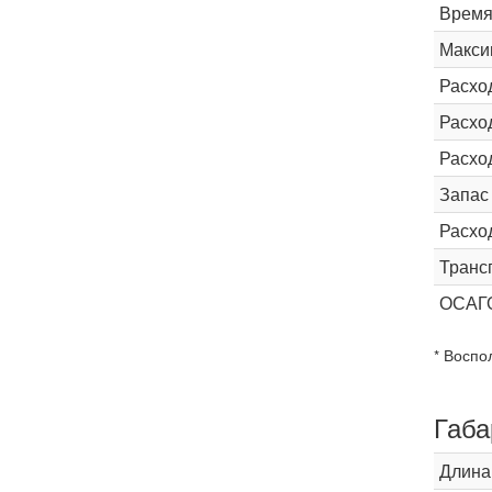
Время 
Макси
Расхо
Расход
Расхо
Запас
Расхо
Транс
ОСАГ
* Воспо
Габа
Длина