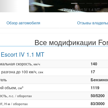
Ford Escort IV 1.4 MT - 
Обзор автомобиля
Отзывы владель
Все модификации Ford
 Escort IV 1.1 MT
мальная скорость,
140
км/ч
разгона до 100 км/ч,
17
сек
тель
Бензино
ий объем,
1119
3
см
сть,
50/5200
л.с. / оборотах
т,
83/3000
Н·м / оборотах