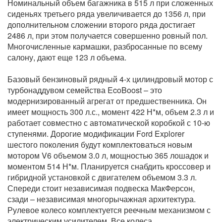
Номинальный объем багажника в 515 л при сложенных
сиденьях третьего ряда увеличивается до 1356 л, при
дополнительном сложении второго ряда достигает
2486 л, при этом получается совершенно ровный пол.
Многочисленные кармашки, разбросанные по всему
салону, дают еще 123 л объема.
Базовый бензиновый рядный 4-х цилиндровый мотор с
турбонаддувом семейства EcoBoost – это
модернизированный агрегат от предшественника. Он
имеет мощность 300 л.с., момент 422 Н*м, объем 2.3 л и
работает совместно с автоматической коробкой с 10-ю
ступенями. Дорогие модификации Ford Explorer
шестого поколения будут комплектоваться новым
мотором V6 объемом 3.0 л, мощностью 365 лошадок и
моментом 514 Н*м. Планируется снабдить кроссовер и
гибридной установкой с двигателем объемом 3.3 л.
Спереди стоит независимая подвеска МакФерсон,
сзади – независимая многорычажная архитектура.
Рулевое колесо комплектуется реечным механизмом с
электрическим усилителем. Все колеса