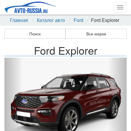
Togg
navig
Главная
Каталог авто
Ford
Ford Explorer
Поиск
Все марки
Ford Explorer
Назад
Впер