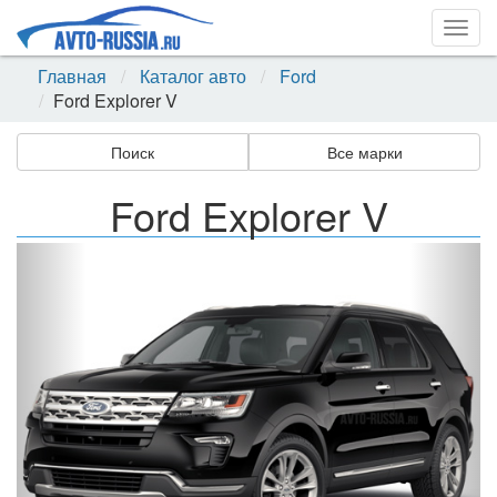
Togg
navig
Главная
Каталог авто
Ford
Ford Explorer V
Поиск
Все марки
Ford Explorer V
Назад
Впер